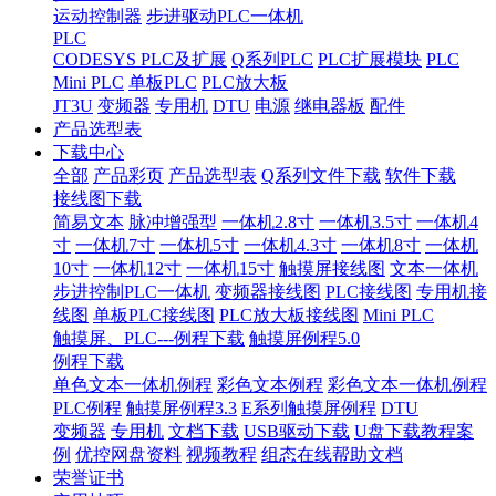
运动控制器
步进驱动PLC一体机
PLC
CODESYS PLC及扩展
Q系列PLC
PLC扩展模块
PLC
Mini PLC
单板PLC
PLC放大板
JT3U
变频器
专用机
DTU
电源
继电器板
配件
产品选型表
下载中心
全部
产品彩页
产品选型表
Q系列文件下载
软件下载
接线图下载
简易文本
脉冲增强型
一体机2.8寸
一体机3.5寸
一体机4
寸
一体机7寸
一体机5寸
一体机4.3寸
一体机8寸
一体机
10寸
一体机12寸
一体机15寸
触摸屏接线图
文本一体机
步进控制PLC一体机
变频器接线图
PLC接线图
专用机接
线图
单板PLC接线图
PLC放大板接线图
Mini PLC
触摸屏、PLC---例程下载
触摸屏例程5.0
例程下载
单色文本一体机例程
彩色文本例程
彩色文本一体机例程
PLC例程
触摸屏例程3.3
E系列触摸屏例程
DTU
变频器
专用机
文档下载
USB驱动下载
U盘下载教程案
例
优控网盘资料
视频教程
组态在线帮助文档
荣誉证书