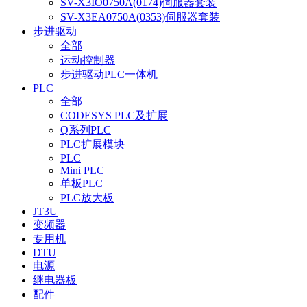
SV-X3IO0750A(0174)伺服器套装
SV-X3EA0750A(0353)伺服器套装
步进驱动
全部
运动控制器
步进驱动PLC一体机
PLC
全部
CODESYS PLC及扩展
Q系列PLC
PLC扩展模块
PLC
Mini PLC
单板PLC
PLC放大板
JT3U
变频器
专用机
DTU
电源
继电器板
配件