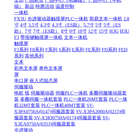
全部
产品彩页
产品中心（电脑端）
产品中心（手机
端）
新品
特惠活动
温度控制
一体机
FX3U
步进驱动器触摸屏PLC一体机
简易文本一体机
2.8
寸
4寸
3.5寸
4.3寸
4.3寸（ES款）
5.7寸
5寸
5寸（ES
款）
7寸
7寸（ES款）
8寸
9寸
10寸
12寸
15寸
H3G
H3U
F3
带按键触摸屏一体机
文本一体机
触摸屏
F2系列
F8系列
F系列
S系列
E系列
FE系列
FD系列
FED
系列
其他系列
文本
彩色文本屏
单色文本屏
屏
串口屏
嵌入式组态屏
伺服驱动
电机
线
伺服驱动器
伺服PLC一体机
多圈伺服驱动器套
装
多圈伺服一体机套装
PLC一体机20MT套装
PLC一体
机32MT套装
PLC一体机40MT套装
SV-
X3PA0750A(0147)伺服器套装
SV-X3PA2000A(0215)伺
服器套装
SV-X3IO0750A(0174)伺服器套装
SV-
X3EA0750A(0353)伺服器套装
步进驱动