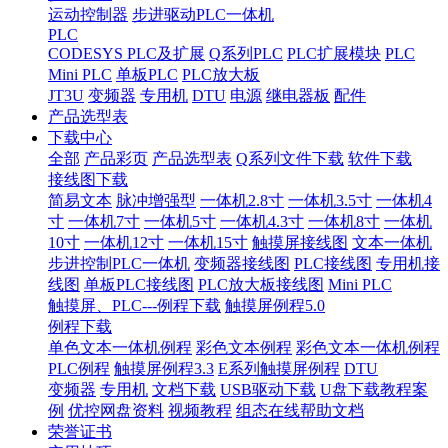
运动控制器
步进驱动PLC一体机
PLC
CODESYS PLC及扩展
Q系列PLC
PLC扩展模块
PLC
Mini PLC
单板PLC
PLC放大板
JT3U
变频器
专用机
DTU
电源
继电器板
配件
产品选型表
下载中心
全部
产品彩页
产品选型表
Q系列文件下载
软件下载
接线图下载
简易文本
脉冲增强型
一体机2.8寸
一体机3.5寸
一体机4
寸
一体机7寸
一体机5寸
一体机4.3寸
一体机8寸
一体机
10寸
一体机12寸
一体机15寸
触摸屏接线图
文本一体机
步进控制PLC一体机
变频器接线图
PLC接线图
专用机接
线图
单板PLC接线图
PLC放大板接线图
Mini PLC
触摸屏、PLC---例程下载
触摸屏例程5.0
例程下载
单色文本一体机例程
彩色文本例程
彩色文本一体机例程
PLC例程
触摸屏例程3.3
E系列触摸屏例程
DTU
变频器
专用机
文档下载
USB驱动下载
U盘下载教程案
例
优控网盘资料
视频教程
组态在线帮助文档
荣誉证书