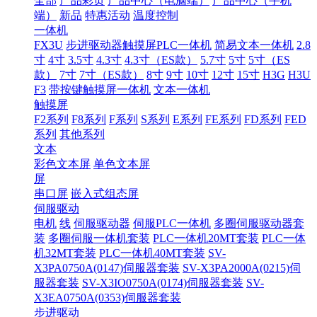
全部
产品彩页
产品中心（电脑端）
产品中心（手机
端）
新品
特惠活动
温度控制
一体机
FX3U
步进驱动器触摸屏PLC一体机
简易文本一体机
2.8
寸
4寸
3.5寸
4.3寸
4.3寸（ES款）
5.7寸
5寸
5寸（ES
款）
7寸
7寸（ES款）
8寸
9寸
10寸
12寸
15寸
H3G
H3U
F3
带按键触摸屏一体机
文本一体机
触摸屏
F2系列
F8系列
F系列
S系列
E系列
FE系列
FD系列
FED
系列
其他系列
文本
彩色文本屏
单色文本屏
屏
串口屏
嵌入式组态屏
伺服驱动
电机
线
伺服驱动器
伺服PLC一体机
多圈伺服驱动器套
装
多圈伺服一体机套装
PLC一体机20MT套装
PLC一体
机32MT套装
PLC一体机40MT套装
SV-
X3PA0750A(0147)伺服器套装
SV-X3PA2000A(0215)伺
服器套装
SV-X3IO0750A(0174)伺服器套装
SV-
X3EA0750A(0353)伺服器套装
步进驱动