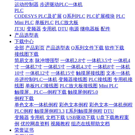
运动控制器
步进驱动PLC一体机
PLC
CODESYS PLC及扩展
Q系列PLC
PLC扩展模块
PLC
Mini PLC
单板PLC
PLC放大板
JT3U
变频器
专用机
DTU
电源
继电器板
配件
产品选型表
下载中心
全部
产品彩页
产品选型表
Q系列文件下载
软件下载
接线图下载
简易文本
脉冲增强型
一体机2.8寸
一体机3.5寸
一体机4
寸
一体机7寸
一体机5寸
一体机4.3寸
一体机8寸
一体机
10寸
一体机12寸
一体机15寸
触摸屏接线图
文本一体机
步进控制PLC一体机
变频器接线图
PLC接线图
专用机接
线图
单板PLC接线图
PLC放大板接线图
Mini PLC
触摸屏、PLC---例程下载
触摸屏例程5.0
例程下载
单色文本一体机例程
彩色文本例程
彩色文本一体机例程
PLC例程
触摸屏例程3.3
E系列触摸屏例程
DTU
变频器
专用机
文档下载
USB驱动下载
U盘下载教程案
例
优控网盘资料
视频教程
组态在线帮助文档
荣誉证书