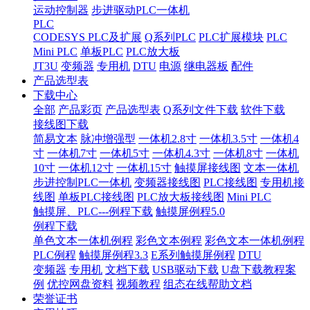
运动控制器
步进驱动PLC一体机
PLC
CODESYS PLC及扩展
Q系列PLC
PLC扩展模块
PLC
Mini PLC
单板PLC
PLC放大板
JT3U
变频器
专用机
DTU
电源
继电器板
配件
产品选型表
下载中心
全部
产品彩页
产品选型表
Q系列文件下载
软件下载
接线图下载
简易文本
脉冲增强型
一体机2.8寸
一体机3.5寸
一体机4
寸
一体机7寸
一体机5寸
一体机4.3寸
一体机8寸
一体机
10寸
一体机12寸
一体机15寸
触摸屏接线图
文本一体机
步进控制PLC一体机
变频器接线图
PLC接线图
专用机接
线图
单板PLC接线图
PLC放大板接线图
Mini PLC
触摸屏、PLC---例程下载
触摸屏例程5.0
例程下载
单色文本一体机例程
彩色文本例程
彩色文本一体机例程
PLC例程
触摸屏例程3.3
E系列触摸屏例程
DTU
变频器
专用机
文档下载
USB驱动下载
U盘下载教程案
例
优控网盘资料
视频教程
组态在线帮助文档
荣誉证书