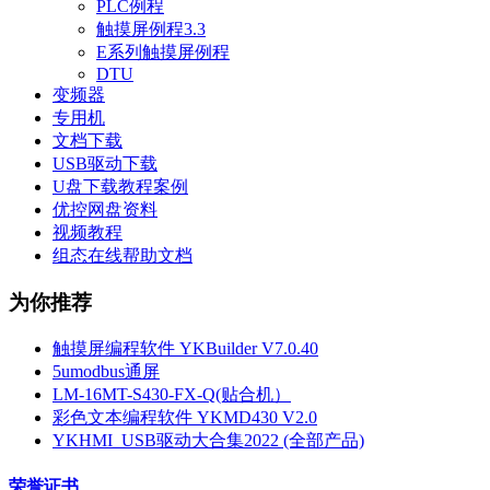
PLC例程
触摸屏例程3.3
E系列触摸屏例程
DTU
变频器
专用机
文档下载
USB驱动下载
U盘下载教程案例
优控网盘资料
视频教程
组态在线帮助文档
为你推荐
触摸屏编程软件 YKBuilder V7.0.40
5umodbus通屏
LM-16MT-S430-FX-Q(贴合机）
彩色文本编程软件 YKMD430 V2.0
YKHMI_USB驱动大合集2022 (全部产品)
荣誉证书