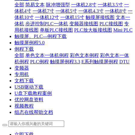
全部
简易文本
脉冲增强型
一体机2.8寸
一体机3.5寸
一
体机4寸
一体机7寸
一体机5寸
一体机4.3寸
一体机8寸
一
体机10寸
一体机12寸
一体机15寸
触摸屏接线图
文本一
体机
步进控制PLC一体机
变频器接线图
PLC接线图
专
用机接线图
单板PLC接线图
PLC放大板接线图
Mini PLC
触摸屏、PLC---例程下载
触摸屏例程5.0
例程下载
全部
单色文本一体机例程
彩色文本例程
彩色文本一体
机例程
PLC例程
触摸屏例程3.3
E系列触摸屏例程
DTU
变频器
专用机
文档下载
USB驱动下载
U盘下载教程案例
优控网盘资料
视频教程
组态在线帮助文档
立即下载