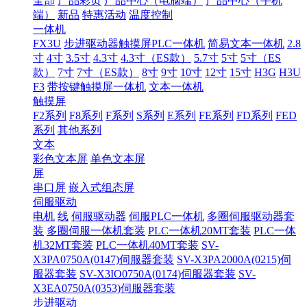
全部
产品彩页
产品中心（电脑端）
产品中心（手机
端）
新品
特惠活动
温度控制
一体机
FX3U
步进驱动器触摸屏PLC一体机
简易文本一体机
2.8
寸
4寸
3.5寸
4.3寸
4.3寸（ES款）
5.7寸
5寸
5寸（ES
款）
7寸
7寸（ES款）
8寸
9寸
10寸
12寸
15寸
H3G
H3U
F3
带按键触摸屏一体机
文本一体机
触摸屏
F2系列
F8系列
F系列
S系列
E系列
FE系列
FD系列
FED
系列
其他系列
文本
彩色文本屏
单色文本屏
屏
串口屏
嵌入式组态屏
伺服驱动
电机
线
伺服驱动器
伺服PLC一体机
多圈伺服驱动器套
装
多圈伺服一体机套装
PLC一体机20MT套装
PLC一体
机32MT套装
PLC一体机40MT套装
SV-
X3PA0750A(0147)伺服器套装
SV-X3PA2000A(0215)伺
服器套装
SV-X3IO0750A(0174)伺服器套装
SV-
X3EA0750A(0353)伺服器套装
步进驱动