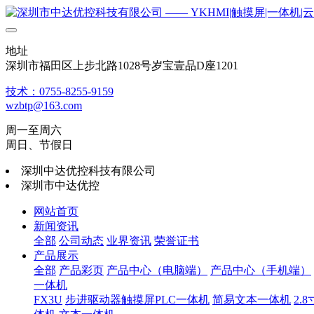
地址
深圳市福田区上步北路1028号岁宝壹品D座1201
技术：0755-8255-9159
wzbtp@163.com
周一至周六
周日、节假日
深圳中达优控科技有限公司
深圳市中达优控
网站首页
新闻资讯
全部
公司动态
业界资讯
荣誉证书
产品展示
全部
产品彩页
产品中心（电脑端）
产品中心（手机端）
一体机
FX3U
步进驱动器触摸屏PLC一体机
简易文本一体机
2.8