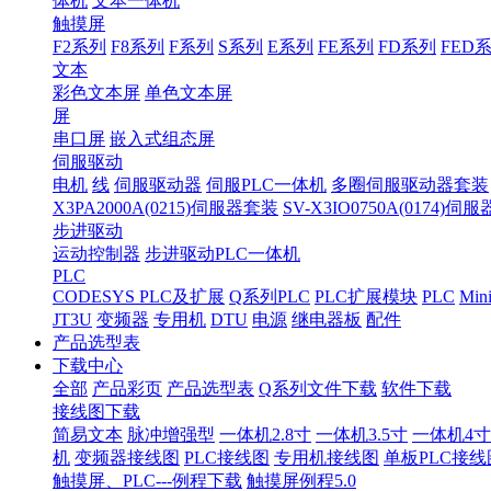
体机
文本一体机
触摸屏
F2系列
F8系列
F系列
S系列
E系列
FE系列
FD系列
FED
文本
彩色文本屏
单色文本屏
屏
串口屏
嵌入式组态屏
伺服驱动
电机
线
伺服驱动器
伺服PLC一体机
多圈伺服驱动器套装
X3PA2000A(0215)伺服器套装
SV-X3IO0750A(0174)伺
步进驱动
运动控制器
步进驱动PLC一体机
PLC
CODESYS PLC及扩展
Q系列PLC
PLC扩展模块
PLC
Min
JT3U
变频器
专用机
DTU
电源
继电器板
配件
产品选型表
下载中心
全部
产品彩页
产品选型表
Q系列文件下载
软件下载
接线图下载
简易文本
脉冲增强型
一体机2.8寸
一体机3.5寸
一体机4寸
机
变频器接线图
PLC接线图
专用机接线图
单板PLC接线
触摸屏、PLC---例程下载
触摸屏例程5.0