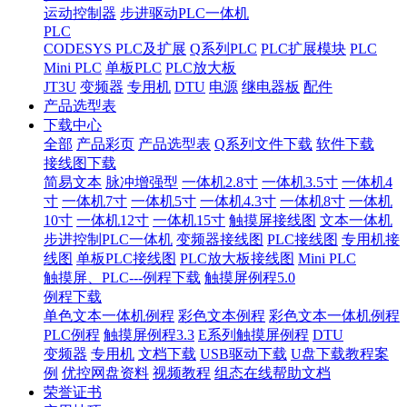
运动控制器
步进驱动PLC一体机
PLC
CODESYS PLC及扩展
Q系列PLC
PLC扩展模块
PLC
Mini PLC
单板PLC
PLC放大板
JT3U
变频器
专用机
DTU
电源
继电器板
配件
产品选型表
下载中心
全部
产品彩页
产品选型表
Q系列文件下载
软件下载
接线图下载
简易文本
脉冲增强型
一体机2.8寸
一体机3.5寸
一体机4
寸
一体机7寸
一体机5寸
一体机4.3寸
一体机8寸
一体机
10寸
一体机12寸
一体机15寸
触摸屏接线图
文本一体机
步进控制PLC一体机
变频器接线图
PLC接线图
专用机接
线图
单板PLC接线图
PLC放大板接线图
Mini PLC
触摸屏、PLC---例程下载
触摸屏例程5.0
例程下载
单色文本一体机例程
彩色文本例程
彩色文本一体机例程
PLC例程
触摸屏例程3.3
E系列触摸屏例程
DTU
变频器
专用机
文档下载
USB驱动下载
U盘下载教程案
例
优控网盘资料
视频教程
组态在线帮助文档
荣誉证书