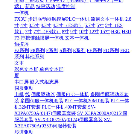
全部
产品彩页
产品中心（电脑端）
产品中心（手机
端）
新品
特惠活动
温度控制
一体机
FX3U
步进驱动器触摸屏PLC一体机
简易文本一体机
2.8
寸
4寸
3.5寸
4.3寸
4.3寸（ES款）
5.7寸
5寸
5寸（ES
款）
7寸
7寸（ES款）
8寸
9寸
10寸
12寸
15寸
H3G
H3U
F3
带按键触摸屏一体机
文本一体机
触摸屏
F2系列
F8系列
F系列
S系列
E系列
FE系列
FD系列
FED
系列
其他系列
文本
彩色文本屏
单色文本屏
屏
串口屏
嵌入式组态屏
伺服驱动
电机
线
伺服驱动器
伺服PLC一体机
多圈伺服驱动器套
装
多圈伺服一体机套装
PLC一体机20MT套装
PLC一体
机32MT套装
PLC一体机40MT套装
SV-
X3PA0750A(0147)伺服器套装
SV-X3PA2000A(0215)伺
服器套装
SV-X3IO0750A(0174)伺服器套装
SV-
X3EA0750A(0353)伺服器套装
步进驱动