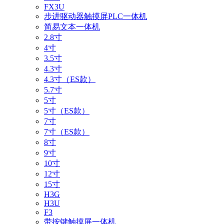
FX3U
步进驱动器触摸屏PLC一体机
简易文本一体机
2.8寸
4寸
3.5寸
4.3寸
4.3寸（ES款）
5.7寸
5寸
5寸（ES款）
7寸
7寸（ES款）
8寸
9寸
10寸
12寸
15寸
H3G
H3U
F3
带按键触摸屏一体机