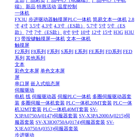
全部
产品彩页
产品中心（电脑端）
产品中心（手机
端）
新品
特惠活动
温度控制
一体机
FX3U
步进驱动器触摸屏PLC一体机
简易文本一体机
2.8
寸
4寸
3.5寸
4.3寸
4.3寸（ES款）
5.7寸
5寸
5寸（ES
款）
7寸
7寸（ES款）
8寸
9寸
10寸
12寸
15寸
H3G
H3U
F3
带按键触摸屏一体机
文本一体机
触摸屏
F2系列
F8系列
F系列
S系列
E系列
FE系列
FD系列
FED
系列
其他系列
文本
彩色文本屏
单色文本屏
屏
串口屏
嵌入式组态屏
伺服驱动
电机
线
伺服驱动器
伺服PLC一体机
多圈伺服驱动器套
装
多圈伺服一体机套装
PLC一体机20MT套装
PLC一体
机32MT套装
PLC一体机40MT套装
SV-
X3PA0750A(0147)伺服器套装
SV-X3PA2000A(0215)伺
服器套装
SV-X3IO0750A(0174)伺服器套装
SV-
X3EA0750A(0353)伺服器套装
步进驱动