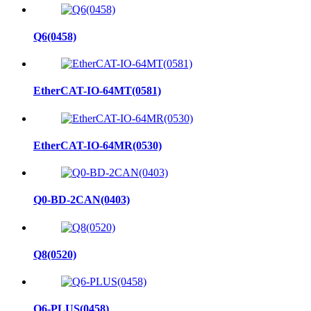
Q6(0458)
EtherCAT-IO-64MT(0581)
EtherCAT-IO-64MR(0530)
Q0-BD-2CAN(0403)
Q8(0520)
Q6-PLUS(0458)