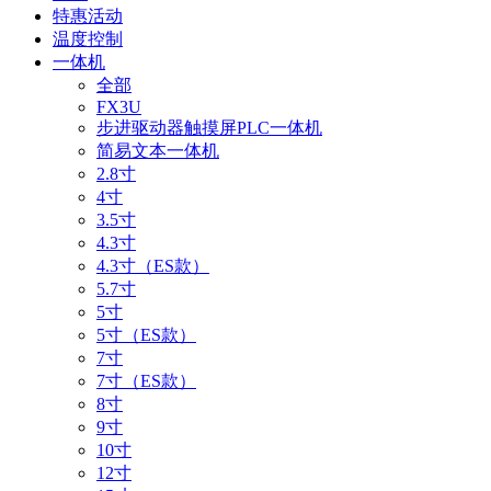
特惠活动
温度控制
一体机
全部
FX3U
步进驱动器触摸屏PLC一体机
简易文本一体机
2.8寸
4寸
3.5寸
4.3寸
4.3寸（ES款）
5.7寸
5寸
5寸（ES款）
7寸
7寸（ES款）
8寸
9寸
10寸
12寸