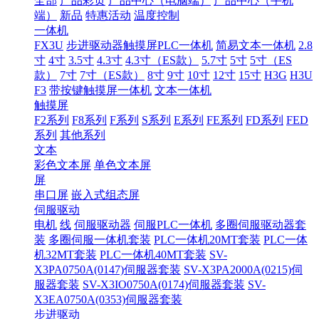
全部
产品彩页
产品中心（电脑端）
产品中心（手机
端）
新品
特惠活动
温度控制
一体机
FX3U
步进驱动器触摸屏PLC一体机
简易文本一体机
2.8
寸
4寸
3.5寸
4.3寸
4.3寸（ES款）
5.7寸
5寸
5寸（ES
款）
7寸
7寸（ES款）
8寸
9寸
10寸
12寸
15寸
H3G
H3U
F3
带按键触摸屏一体机
文本一体机
触摸屏
F2系列
F8系列
F系列
S系列
E系列
FE系列
FD系列
FED
系列
其他系列
文本
彩色文本屏
单色文本屏
屏
串口屏
嵌入式组态屏
伺服驱动
电机
线
伺服驱动器
伺服PLC一体机
多圈伺服驱动器套
装
多圈伺服一体机套装
PLC一体机20MT套装
PLC一体
机32MT套装
PLC一体机40MT套装
SV-
X3PA0750A(0147)伺服器套装
SV-X3PA2000A(0215)伺
服器套装
SV-X3IO0750A(0174)伺服器套装
SV-
X3EA0750A(0353)伺服器套装
步进驱动