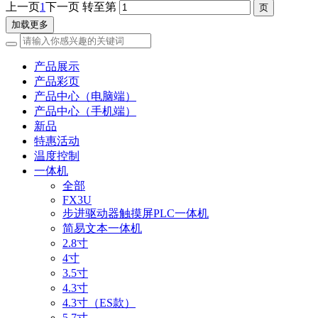
上一页
1
下一页
转至第
加载更多
产品展示
产品彩页
产品中心（电脑端）
产品中心（手机端）
新品
特惠活动
温度控制
一体机
全部
FX3U
步进驱动器触摸屏PLC一体机
简易文本一体机
2.8寸
4寸
3.5寸
4.3寸
4.3寸（ES款）
5.7寸