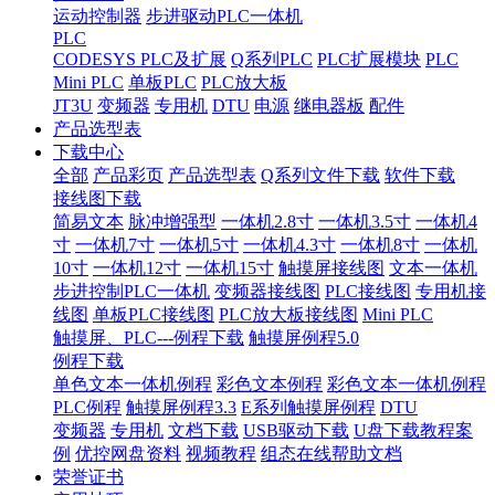
运动控制器
步进驱动PLC一体机
PLC
CODESYS PLC及扩展
Q系列PLC
PLC扩展模块
PLC
Mini PLC
单板PLC
PLC放大板
JT3U
变频器
专用机
DTU
电源
继电器板
配件
产品选型表
下载中心
全部
产品彩页
产品选型表
Q系列文件下载
软件下载
接线图下载
简易文本
脉冲增强型
一体机2.8寸
一体机3.5寸
一体机4
寸
一体机7寸
一体机5寸
一体机4.3寸
一体机8寸
一体机
10寸
一体机12寸
一体机15寸
触摸屏接线图
文本一体机
步进控制PLC一体机
变频器接线图
PLC接线图
专用机接
线图
单板PLC接线图
PLC放大板接线图
Mini PLC
触摸屏、PLC---例程下载
触摸屏例程5.0
例程下载
单色文本一体机例程
彩色文本例程
彩色文本一体机例程
PLC例程
触摸屏例程3.3
E系列触摸屏例程
DTU
变频器
专用机
文档下载
USB驱动下载
U盘下载教程案
例
优控网盘资料
视频教程
组态在线帮助文档
荣誉证书