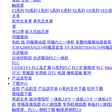
体机
文本一体机
触摸屏
F2系列
F8系列
F系列
S系列
E系列
FE系列
FD系列
FED
文本
彩色文本屏
单色文本屏
屏
串口屏
嵌入式组态屏
伺服驱动
电机
线
伺服驱动器
伺服PLC一体机
多圈伺服驱动器套装
X3PA2000A(0215)伺服器套装
SV-X3IO0750A(0174)伺
步进驱动
运动控制器
步进驱动PLC一体机
PLC
CODESYS PLC及扩展
Q系列PLC
PLC扩展模块
PLC
Min
JT3U
变频器
专用机
DTU
电源
继电器板
配件
产品选型表
下载中心
全部
产品彩页
产品选型表
Q系列文件下载
软件下载
接线图下载
简易文本
脉冲增强型
一体机2.8寸
一体机3.5寸
一体机4寸
机
变频器接线图
PLC接线图
专用机接线图
单板PLC接线
触摸屏、PLC---例程下载
触摸屏例程5.0