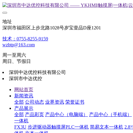
地址
深圳市福田区上步北路1028号岁宝壹品D座1201
技术：0755-8255-9159
wzbtp@163.com
周一至周六
周日、节假日
深圳中达优控科技有限公司
深圳市中达优控
网站首页
新闻资讯
全部
公司动态
业界资讯
荣誉证书
产品展示
全部
产品彩页
产品中心（电脑端）
产品中心（手机端）
一体机
FX3U
步进驱动器触摸屏PLC一体机
简易文本一体机
2.8