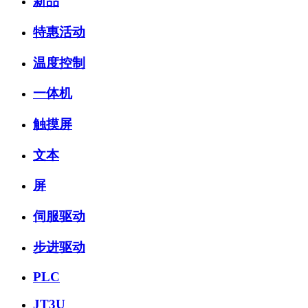
新品
特惠活动
温度控制
一体机
触摸屏
文本
屏
伺服驱动
步进驱动
PLC
JT3U