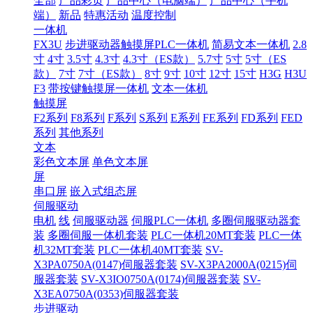
全部
产品彩页
产品中心（电脑端）
产品中心（手机
端）
新品
特惠活动
温度控制
一体机
FX3U
步进驱动器触摸屏PLC一体机
简易文本一体机
2.8
寸
4寸
3.5寸
4.3寸
4.3寸（ES款）
5.7寸
5寸
5寸（ES
款）
7寸
7寸（ES款）
8寸
9寸
10寸
12寸
15寸
H3G
H3U
F3
带按键触摸屏一体机
文本一体机
触摸屏
F2系列
F8系列
F系列
S系列
E系列
FE系列
FD系列
FED
系列
其他系列
文本
彩色文本屏
单色文本屏
屏
串口屏
嵌入式组态屏
伺服驱动
电机
线
伺服驱动器
伺服PLC一体机
多圈伺服驱动器套
装
多圈伺服一体机套装
PLC一体机20MT套装
PLC一体
机32MT套装
PLC一体机40MT套装
SV-
X3PA0750A(0147)伺服器套装
SV-X3PA2000A(0215)伺
服器套装
SV-X3IO0750A(0174)伺服器套装
SV-
X3EA0750A(0353)伺服器套装
步进驱动