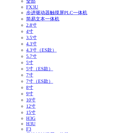
全部
FX3U
步进驱动器触摸屏PLC一体机
简易文本一体机
2.8寸
4寸
3.5寸
4.3寸
4.3寸（ES款）
5.7寸
5寸
5寸（ES款）
7寸
7寸（ES款）
8寸
9寸
10寸
12寸
15寸
H3G
H3U
F3