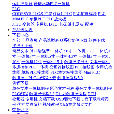
运动控制器
步进驱动PLC一体机
PLC
CODESYS PLC及扩展
Q系列PLC
PLC扩展模块
PLC
Mini PLC
单板PLC
PLC放大板
JT3U
变频器
专用机
DTU
电源
继电器板
配件
产品选型表
下载中心
全部
产品彩页
产品选型表
Q系列文件下载
软件下载
接线图下载
简易文本
脉冲增强型
一体机2.8寸
一体机3.5寸
一体机4
寸
一体机7寸
一体机5寸
一体机4.3寸
一体机8寸
一体机
10寸
一体机12寸
一体机15寸
触摸屏接线图
文本一体机
步进控制PLC一体机
变频器接线图
PLC接线图
专用机接
线图
单板PLC接线图
PLC放大板接线图
Mini PLC
触摸屏、PLC---例程下载
触摸屏例程5.0
例程下载
单色文本一体机例程
彩色文本例程
彩色文本一体机例程
PLC例程
触摸屏例程3.3
E系列触摸屏例程
DTU
变频器
专用机
文档下载
USB驱动下载
U盘下载教程案
例
优控网盘资料
视频教程
组态在线帮助文档
荣誉证书