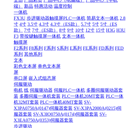
全部
产品彩页
产品中心（电脑端）
产品中心（手机
端）
新品
特惠活动
温度控制
一体机
FX3U
步进驱动器触摸屏PLC一体机
简易文本一体机
2.8
寸
4寸
3.5寸
4.3寸
4.3寸（ES款）
5.7寸
5寸
5寸（ES
款）
7寸
7寸（ES款）
8寸
9寸
10寸
12寸
15寸
H3G
H3U
F3
带按键触摸屏一体机
文本一体机
触摸屏
F2系列
F8系列
F系列
S系列
E系列
FE系列
FD系列
FED
系列
其他系列
文本
彩色文本屏
单色文本屏
屏
串口屏
嵌入式组态屏
伺服驱动
电机
线
伺服驱动器
伺服PLC一体机
多圈伺服驱动器套
装
多圈伺服一体机套装
PLC一体机20MT套装
PLC一体
机32MT套装
PLC一体机40MT套装
SV-
X3PA0750A(0147)伺服器套装
SV-X3PA2000A(0215)伺
服器套装
SV-X3IO0750A(0174)伺服器套装
SV-
X3EA0750A(0353)伺服器套装
步进驱动