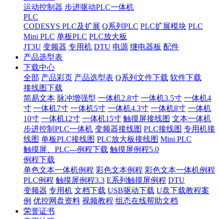
运动控制器
步进驱动PLC一体机
PLC
CODESYS PLC及扩展
Q系列PLC
PLC扩展模块
PLC
Mini PLC
单板PLC
PLC放大板
JT3U
变频器
专用机
DTU
电源
继电器板
配件
产品选型表
下载中心
全部
产品彩页
产品选型表
Q系列文件下载
软件下载
接线图下载
简易文本
脉冲增强型
一体机2.8寸
一体机3.5寸
一体机4
寸
一体机7寸
一体机5寸
一体机4.3寸
一体机8寸
一体机
10寸
一体机12寸
一体机15寸
触摸屏接线图
文本一体机
步进控制PLC一体机
变频器接线图
PLC接线图
专用机接
线图
单板PLC接线图
PLC放大板接线图
Mini PLC
触摸屏、PLC---例程下载
触摸屏例程5.0
例程下载
单色文本一体机例程
彩色文本例程
彩色文本一体机例程
PLC例程
触摸屏例程3.3
E系列触摸屏例程
DTU
变频器
专用机
文档下载
USB驱动下载
U盘下载教程案
例
优控网盘资料
视频教程
组态在线帮助文档
荣誉证书