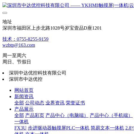
地址
深圳市福田区上步北路1028号岁宝壹品D座1201
技术：0755-8255-9159
wzbtp@163.com
周一至周六
周日、节假日
深圳中达优控科技有限公司
深圳市中达优控
网站首页
新闻资讯
全部
公司动态
业界资讯
荣誉证书
产品展示
全部
产品彩页
产品中心（电脑端）
产品中心（手机端）
一体机
FX3U
步进驱动器触摸屏PLC一体机
简易文本一体机
2.8