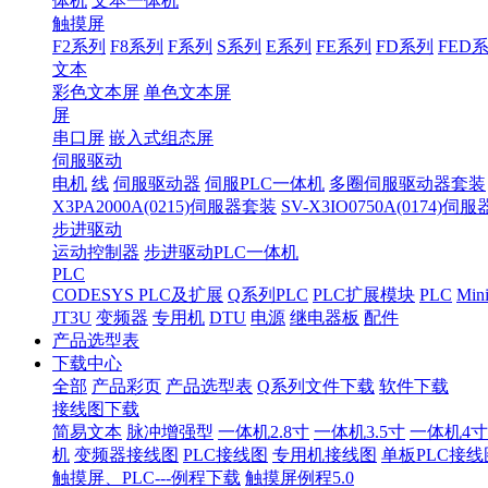
体机
文本一体机
触摸屏
F2系列
F8系列
F系列
S系列
E系列
FE系列
FD系列
FED
文本
彩色文本屏
单色文本屏
屏
串口屏
嵌入式组态屏
伺服驱动
电机
线
伺服驱动器
伺服PLC一体机
多圈伺服驱动器套装
X3PA2000A(0215)伺服器套装
SV-X3IO0750A(0174)伺
步进驱动
运动控制器
步进驱动PLC一体机
PLC
CODESYS PLC及扩展
Q系列PLC
PLC扩展模块
PLC
Min
JT3U
变频器
专用机
DTU
电源
继电器板
配件
产品选型表
下载中心
全部
产品彩页
产品选型表
Q系列文件下载
软件下载
接线图下载
简易文本
脉冲增强型
一体机2.8寸
一体机3.5寸
一体机4寸
机
变频器接线图
PLC接线图
专用机接线图
单板PLC接线
触摸屏、PLC---例程下载
触摸屏例程5.0