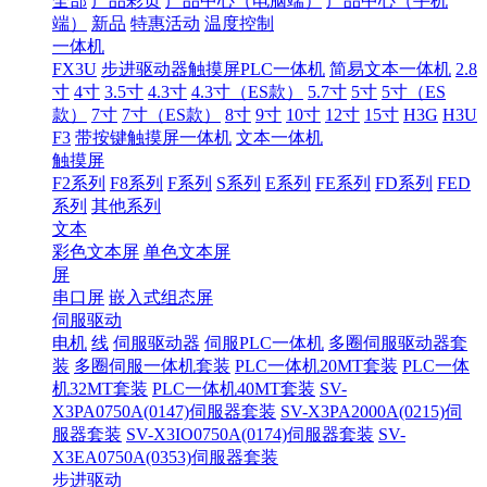
全部
产品彩页
产品中心（电脑端）
产品中心（手机
端）
新品
特惠活动
温度控制
一体机
FX3U
步进驱动器触摸屏PLC一体机
简易文本一体机
2.8
寸
4寸
3.5寸
4.3寸
4.3寸（ES款）
5.7寸
5寸
5寸（ES
款）
7寸
7寸（ES款）
8寸
9寸
10寸
12寸
15寸
H3G
H3U
F3
带按键触摸屏一体机
文本一体机
触摸屏
F2系列
F8系列
F系列
S系列
E系列
FE系列
FD系列
FED
系列
其他系列
文本
彩色文本屏
单色文本屏
屏
串口屏
嵌入式组态屏
伺服驱动
电机
线
伺服驱动器
伺服PLC一体机
多圈伺服驱动器套
装
多圈伺服一体机套装
PLC一体机20MT套装
PLC一体
机32MT套装
PLC一体机40MT套装
SV-
X3PA0750A(0147)伺服器套装
SV-X3PA2000A(0215)伺
服器套装
SV-X3IO0750A(0174)伺服器套装
SV-
X3EA0750A(0353)伺服器套装
步进驱动