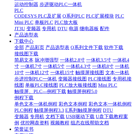
运动控制器
步进驱动PLC一体机
PLC
CODESYS PLC及扩展
Q系列PLC
PLC扩展模块
PLC
Mini PLC
单板PLC
PLC放大板
JT3U
变频器
专用机
DTU
电源
继电器板
配件
产品选型表
下载中心
全部
产品彩页
产品选型表
Q系列文件下载
软件下载
接线图下载
简易文本
脉冲增强型
一体机2.8寸
一体机3.5寸
一体机4
寸
一体机7寸
一体机5寸
一体机4.3寸
一体机8寸
一体机
10寸
一体机12寸
一体机15寸
触摸屏接线图
文本一体机
步进控制PLC一体机
变频器接线图
PLC接线图
专用机接
线图
单板PLC接线图
PLC放大板接线图
Mini PLC
触摸屏、PLC---例程下载
触摸屏例程5.0
例程下载
单色文本一体机例程
彩色文本例程
彩色文本一体机例程
PLC例程
触摸屏例程3.3
E系列触摸屏例程
DTU
变频器
专用机
文档下载
USB驱动下载
U盘下载教程案
例
优控网盘资料
视频教程
组态在线帮助文档
荣誉证书