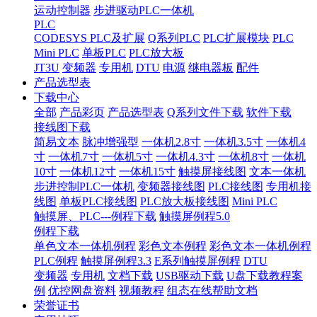
运动控制器
步进驱动PLC一体机
PLC
CODESYS PLC及扩展
Q系列PLC
PLC扩展模块
PLC
Mini PLC
单板PLC
PLC放大板
JT3U
变频器
专用机
DTU
电源
继电器板
配件
产品选型表
下载中心
全部
产品彩页
产品选型表
Q系列文件下载
软件下载
接线图下载
简易文本
脉冲增强型
一体机2.8寸
一体机3.5寸
一体机4
寸
一体机7寸
一体机5寸
一体机4.3寸
一体机8寸
一体机
10寸
一体机12寸
一体机15寸
触摸屏接线图
文本一体机
步进控制PLC一体机
变频器接线图
PLC接线图
专用机接
线图
单板PLC接线图
PLC放大板接线图
Mini PLC
触摸屏、PLC---例程下载
触摸屏例程5.0
例程下载
单色文本一体机例程
彩色文本例程
彩色文本一体机例程
PLC例程
触摸屏例程3.3
E系列触摸屏例程
DTU
变频器
专用机
文档下载
USB驱动下载
U盘下载教程案
例
优控网盘资料
视频教程
组态在线帮助文档
荣誉证书