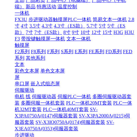
全部
产品彩页
产品中心（电脑端）
产品中心（手机
端）
新品
特惠活动
温度控制
一体机
FX3U
步进驱动器触摸屏PLC一体机
简易文本一体机
2.8
寸
4寸
3.5寸
4.3寸
4.3寸（ES款）
5.7寸
5寸
5寸（ES
款）
7寸
7寸（ES款）
8寸
9寸
10寸
12寸
15寸
H3G
H3U
F3
带按键触摸屏一体机
文本一体机
触摸屏
F2系列
F8系列
F系列
S系列
E系列
FE系列
FD系列
FED
系列
其他系列
文本
彩色文本屏
单色文本屏
屏
串口屏
嵌入式组态屏
伺服驱动
电机
线
伺服驱动器
伺服PLC一体机
多圈伺服驱动器套
装
多圈伺服一体机套装
PLC一体机20MT套装
PLC一体
机32MT套装
PLC一体机40MT套装
SV-
X3PA0750A(0147)伺服器套装
SV-X3PA2000A(0215)伺
服器套装
SV-X3IO0750A(0174)伺服器套装
SV-
X3EA0750A(0353)伺服器套装
步进驱动