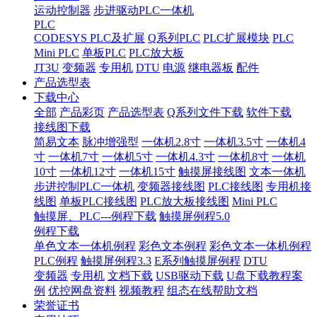
运动控制器
步进驱动PLC一体机
PLC
CODESYS PLC及扩展
Q系列PLC
PLC扩展模块
PLC
Mini PLC
单板PLC
PLC放大板
JT3U
变频器
专用机
DTU
电源
继电器板
配件
产品选型表
下载中心
全部
产品彩页
产品选型表
Q系列文件下载
软件下载
接线图下载
简易文本
脉冲增强型
一体机2.8寸
一体机3.5寸
一体机4
寸
一体机7寸
一体机5寸
一体机4.3寸
一体机8寸
一体机
10寸
一体机12寸
一体机15寸
触摸屏接线图
文本一体机
步进控制PLC一体机
变频器接线图
PLC接线图
专用机接
线图
单板PLC接线图
PLC放大板接线图
Mini PLC
触摸屏、PLC---例程下载
触摸屏例程5.0
例程下载
单色文本一体机例程
彩色文本例程
彩色文本一体机例程
PLC例程
触摸屏例程3.3
E系列触摸屏例程
DTU
变频器
专用机
文档下载
USB驱动下载
U盘下载教程案
例
优控网盘资料
视频教程
组态在线帮助文档
荣誉证书