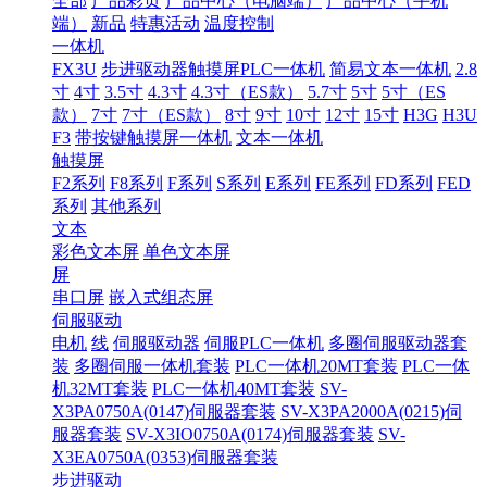
全部
产品彩页
产品中心（电脑端）
产品中心（手机
端）
新品
特惠活动
温度控制
一体机
FX3U
步进驱动器触摸屏PLC一体机
简易文本一体机
2.8
寸
4寸
3.5寸
4.3寸
4.3寸（ES款）
5.7寸
5寸
5寸（ES
款）
7寸
7寸（ES款）
8寸
9寸
10寸
12寸
15寸
H3G
H3U
F3
带按键触摸屏一体机
文本一体机
触摸屏
F2系列
F8系列
F系列
S系列
E系列
FE系列
FD系列
FED
系列
其他系列
文本
彩色文本屏
单色文本屏
屏
串口屏
嵌入式组态屏
伺服驱动
电机
线
伺服驱动器
伺服PLC一体机
多圈伺服驱动器套
装
多圈伺服一体机套装
PLC一体机20MT套装
PLC一体
机32MT套装
PLC一体机40MT套装
SV-
X3PA0750A(0147)伺服器套装
SV-X3PA2000A(0215)伺
服器套装
SV-X3IO0750A(0174)伺服器套装
SV-
X3EA0750A(0353)伺服器套装
步进驱动