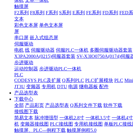
体机
文本一体机
触摸屏
F2系列
F8系列
F系列
S系列
E系列
FE系列
FD系列
FED
文本
彩色文本屏
单色文本屏
屏
串口屏
嵌入式组态屏
伺服驱动
电机
线
伺服驱动器
伺服PLC一体机
多圈伺服驱动器套装
X3PA2000A(0215)伺服器套装
SV-X3IO0750A(0174)伺
步进驱动
运动控制器
步进驱动PLC一体机
PLC
CODESYS PLC及扩展
Q系列PLC
PLC扩展模块
PLC
Min
JT3U
变频器
专用机
DTU
电源
继电器板
配件
产品选型表
下载中心
全部
产品彩页
产品选型表
Q系列文件下载
软件下载
接线图下载
简易文本
脉冲增强型
一体机2.8寸
一体机3.5寸
一体机4寸
机
变频器接线图
PLC接线图
专用机接线图
单板PLC接线
触摸屏、PLC---例程下载
触摸屏例程5.0