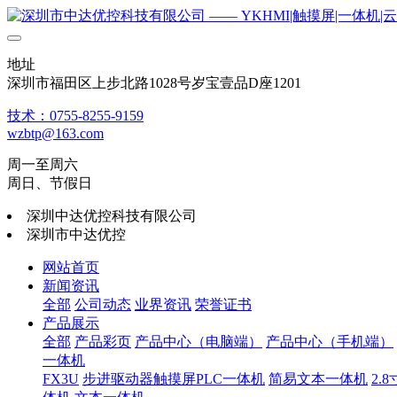
地址
深圳市福田区上步北路1028号岁宝壹品D座1201
技术：0755-8255-9159
wzbtp@163.com
周一至周六
周日、节假日
深圳中达优控科技有限公司
深圳市中达优控
网站首页
新闻资讯
全部
公司动态
业界资讯
荣誉证书
产品展示
全部
产品彩页
产品中心（电脑端）
产品中心（手机端）
一体机
FX3U
步进驱动器触摸屏PLC一体机
简易文本一体机
2.8