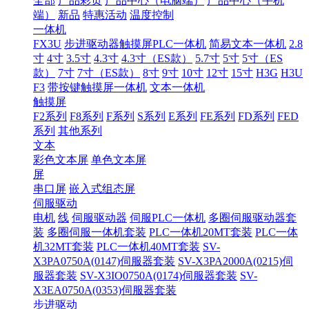
全部
产品彩页
产品中心（电脑端）
产品中心（手机
端）
新品
特惠活动
温度控制
一体机
FX3U
步进驱动器触摸屏PLC一体机
简易文本一体机
2.8
寸
4寸
3.5寸
4.3寸
4.3寸（ES款）
5.7寸
5寸
5寸（ES
款）
7寸
7寸（ES款）
8寸
9寸
10寸
12寸
15寸
H3G
H3U
F3
带按键触摸屏一体机
文本一体机
触摸屏
F2系列
F8系列
F系列
S系列
E系列
FE系列
FD系列
FED
系列
其他系列
文本
彩色文本屏
单色文本屏
屏
串口屏
嵌入式组态屏
伺服驱动
电机
线
伺服驱动器
伺服PLC一体机
多圈伺服驱动器套
装
多圈伺服一体机套装
PLC一体机20MT套装
PLC一体
机32MT套装
PLC一体机40MT套装
SV-
X3PA0750A(0147)伺服器套装
SV-X3PA2000A(0215)伺
服器套装
SV-X3IO0750A(0174)伺服器套装
SV-
X3EA0750A(0353)伺服器套装
步进驱动