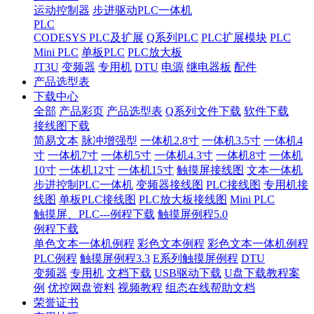
运动控制器
步进驱动PLC一体机
PLC
CODESYS PLC及扩展
Q系列PLC
PLC扩展模块
PLC
Mini PLC
单板PLC
PLC放大板
JT3U
变频器
专用机
DTU
电源
继电器板
配件
产品选型表
下载中心
全部
产品彩页
产品选型表
Q系列文件下载
软件下载
接线图下载
简易文本
脉冲增强型
一体机2.8寸
一体机3.5寸
一体机4
寸
一体机7寸
一体机5寸
一体机4.3寸
一体机8寸
一体机
10寸
一体机12寸
一体机15寸
触摸屏接线图
文本一体机
步进控制PLC一体机
变频器接线图
PLC接线图
专用机接
线图
单板PLC接线图
PLC放大板接线图
Mini PLC
触摸屏、PLC---例程下载
触摸屏例程5.0
例程下载
单色文本一体机例程
彩色文本例程
彩色文本一体机例程
PLC例程
触摸屏例程3.3
E系列触摸屏例程
DTU
变频器
专用机
文档下载
USB驱动下载
U盘下载教程案
例
优控网盘资料
视频教程
组态在线帮助文档
荣誉证书