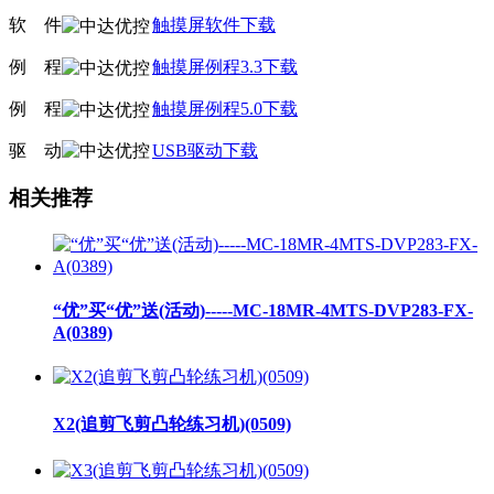
软
线
件
触摸屏软件下载
例
线
程
触摸屏例程3.3下载
例
线
程
触摸屏例程5.0下载
驱
线
动
USB驱动下载
相关推荐
“优”买“优”送(活动)-----MC-18MR-4MTS-DVP283-FX-
A(0389)
X2(追剪飞剪凸轮练习机)(0509)