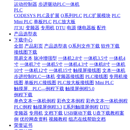
运动控制器
步进驱动PLC一体机
PLC
CODESYS PLC及扩展
Q系列PLC
PLC扩展模块
PLC
Mini PLC
单板PLC
PLC放大板
JT3U
变频器
专用机
DTU
电源
继电器板
配件
产品选型表
下载中心
全部
产品彩页
产品选型表
Q系列文件下载
软件下载
接线图下载
简易文本
脉冲增强型
一体机2.8寸
一体机3.5寸
一体机4
寸
一体机7寸
一体机5寸
一体机4.3寸
一体机8寸
一体机
10寸
一体机12寸
一体机15寸
触摸屏接线图
文本一体机
步进控制PLC一体机
变频器接线图
PLC接线图
专用机接
线图
单板PLC接线图
PLC放大板接线图
Mini PLC
触摸屏、PLC---例程下载
触摸屏例程5.0
例程下载
单色文本一体机例程
彩色文本例程
彩色文本一体机例程
PLC例程
触摸屏例程3.3
E系列触摸屏例程
DTU
变频器
专用机
文档下载
USB驱动下载
U盘下载教程案
例
优控网盘资料
视频教程
组态在线帮助文档
荣誉证书