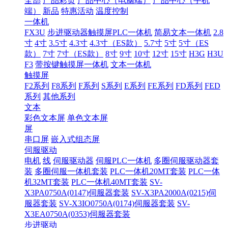
全部
产品彩页
产品中心（电脑端）
产品中心（手机
端）
新品
特惠活动
温度控制
一体机
FX3U
步进驱动器触摸屏PLC一体机
简易文本一体机
2.8
寸
4寸
3.5寸
4.3寸
4.3寸（ES款）
5.7寸
5寸
5寸（ES
款）
7寸
7寸（ES款）
8寸
9寸
10寸
12寸
15寸
H3G
H3U
F3
带按键触摸屏一体机
文本一体机
触摸屏
F2系列
F8系列
F系列
S系列
E系列
FE系列
FD系列
FED
系列
其他系列
文本
彩色文本屏
单色文本屏
屏
串口屏
嵌入式组态屏
伺服驱动
电机
线
伺服驱动器
伺服PLC一体机
多圈伺服驱动器套
装
多圈伺服一体机套装
PLC一体机20MT套装
PLC一体
机32MT套装
PLC一体机40MT套装
SV-
X3PA0750A(0147)伺服器套装
SV-X3PA2000A(0215)伺
服器套装
SV-X3IO0750A(0174)伺服器套装
SV-
X3EA0750A(0353)伺服器套装
步进驱动