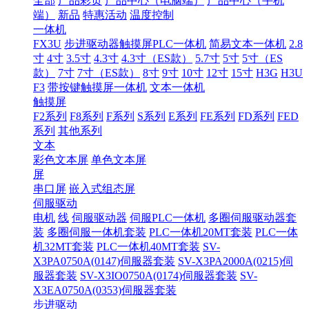
全部
产品彩页
产品中心（电脑端）
产品中心（手机
端）
新品
特惠活动
温度控制
一体机
FX3U
步进驱动器触摸屏PLC一体机
简易文本一体机
2.8
寸
4寸
3.5寸
4.3寸
4.3寸（ES款）
5.7寸
5寸
5寸（ES
款）
7寸
7寸（ES款）
8寸
9寸
10寸
12寸
15寸
H3G
H3U
F3
带按键触摸屏一体机
文本一体机
触摸屏
F2系列
F8系列
F系列
S系列
E系列
FE系列
FD系列
FED
系列
其他系列
文本
彩色文本屏
单色文本屏
屏
串口屏
嵌入式组态屏
伺服驱动
电机
线
伺服驱动器
伺服PLC一体机
多圈伺服驱动器套
装
多圈伺服一体机套装
PLC一体机20MT套装
PLC一体
机32MT套装
PLC一体机40MT套装
SV-
X3PA0750A(0147)伺服器套装
SV-X3PA2000A(0215)伺
服器套装
SV-X3IO0750A(0174)伺服器套装
SV-
X3EA0750A(0353)伺服器套装
步进驱动