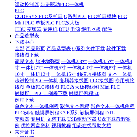
运动控制器
步进驱动PLC一体机
PLC
CODESYS PLC及扩展
Q系列PLC
PLC扩展模块
PLC
Mini PLC
单板PLC
PLC放大板
JT3U
变频器
专用机
DTU
电源
继电器板
配件
产品选型表
下载中心
全部
产品彩页
产品选型表
Q系列文件下载
软件下载
接线图下载
简易文本
脉冲增强型
一体机2.8寸
一体机3.5寸
一体机4
寸
一体机7寸
一体机5寸
一体机4.3寸
一体机8寸
一体机
10寸
一体机12寸
一体机15寸
触摸屏接线图
文本一体机
步进控制PLC一体机
变频器接线图
PLC接线图
专用机接
线图
单板PLC接线图
PLC放大板接线图
Mini PLC
触摸屏、PLC---例程下载
触摸屏例程5.0
例程下载
单色文本一体机例程
彩色文本例程
彩色文本一体机例程
PLC例程
触摸屏例程3.3
E系列触摸屏例程
DTU
变频器
专用机
文档下载
USB驱动下载
U盘下载教程案
例
优控网盘资料
视频教程
组态在线帮助文档
荣誉证书