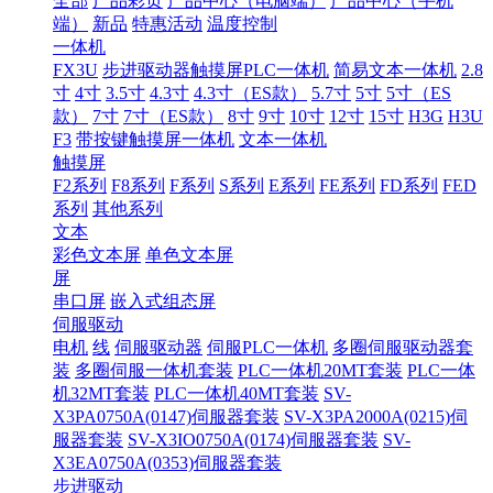
全部
产品彩页
产品中心（电脑端）
产品中心（手机
端）
新品
特惠活动
温度控制
一体机
FX3U
步进驱动器触摸屏PLC一体机
简易文本一体机
2.8
寸
4寸
3.5寸
4.3寸
4.3寸（ES款）
5.7寸
5寸
5寸（ES
款）
7寸
7寸（ES款）
8寸
9寸
10寸
12寸
15寸
H3G
H3U
F3
带按键触摸屏一体机
文本一体机
触摸屏
F2系列
F8系列
F系列
S系列
E系列
FE系列
FD系列
FED
系列
其他系列
文本
彩色文本屏
单色文本屏
屏
串口屏
嵌入式组态屏
伺服驱动
电机
线
伺服驱动器
伺服PLC一体机
多圈伺服驱动器套
装
多圈伺服一体机套装
PLC一体机20MT套装
PLC一体
机32MT套装
PLC一体机40MT套装
SV-
X3PA0750A(0147)伺服器套装
SV-X3PA2000A(0215)伺
服器套装
SV-X3IO0750A(0174)伺服器套装
SV-
X3EA0750A(0353)伺服器套装
步进驱动