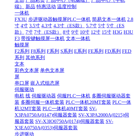
全部
产品彩页
产品中心（电脑端）
产品中心（手机
端）
新品
特惠活动
温度控制
一体机
FX3U
步进驱动器触摸屏PLC一体机
简易文本一体机
2.8
寸
4寸
3.5寸
4.3寸
4.3寸（ES款）
5.7寸
5寸
5寸（ES
款）
7寸
7寸（ES款）
8寸
9寸
10寸
12寸
15寸
H3G
H3U
F3
带按键触摸屏一体机
文本一体机
触摸屏
F2系列
F8系列
F系列
S系列
E系列
FE系列
FD系列
FED
系列
其他系列
文本
彩色文本屏
单色文本屏
屏
串口屏
嵌入式组态屏
伺服驱动
电机
线
伺服驱动器
伺服PLC一体机
多圈伺服驱动器套
装
多圈伺服一体机套装
PLC一体机20MT套装
PLC一体
机32MT套装
PLC一体机40MT套装
SV-
X3PA0750A(0147)伺服器套装
SV-X3PA2000A(0215)伺
服器套装
SV-X3IO0750A(0174)伺服器套装
SV-
X3EA0750A(0353)伺服器套装
步进驱动