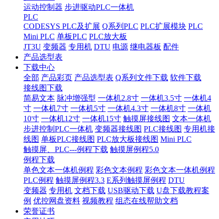
运动控制器
步进驱动PLC一体机
PLC
CODESYS PLC及扩展
Q系列PLC
PLC扩展模块
PLC
Mini PLC
单板PLC
PLC放大板
JT3U
变频器
专用机
DTU
电源
继电器板
配件
产品选型表
下载中心
全部
产品彩页
产品选型表
Q系列文件下载
软件下载
接线图下载
简易文本
脉冲增强型
一体机2.8寸
一体机3.5寸
一体机4
寸
一体机7寸
一体机5寸
一体机4.3寸
一体机8寸
一体机
10寸
一体机12寸
一体机15寸
触摸屏接线图
文本一体机
步进控制PLC一体机
变频器接线图
PLC接线图
专用机接
线图
单板PLC接线图
PLC放大板接线图
Mini PLC
触摸屏、PLC---例程下载
触摸屏例程5.0
例程下载
单色文本一体机例程
彩色文本例程
彩色文本一体机例程
PLC例程
触摸屏例程3.3
E系列触摸屏例程
DTU
变频器
专用机
文档下载
USB驱动下载
U盘下载教程案
例
优控网盘资料
视频教程
组态在线帮助文档
荣誉证书