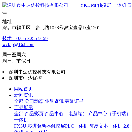
地址
深圳市福田区上步北路1028号岁宝壹品D座1201
技术：0755-8255-9159
wzbtp@163.com
周一至周六
周日、节假日
深圳中达优控科技有限公司
深圳市中达优控
网站首页
新闻资讯
全部
公司动态
业界资讯
荣誉证书
产品展示
全部
产品彩页
产品中心（电脑端）
产品中心（手机端）
一体机
FX3U
步进驱动器触摸屏PLC一体机
简易文本一体机
2.8