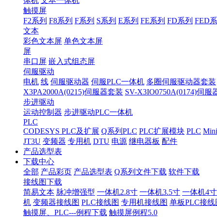
体机
文本一体机
触摸屏
F2系列
F8系列
F系列
S系列
E系列
FE系列
FD系列
FED
文本
彩色文本屏
单色文本屏
屏
串口屏
嵌入式组态屏
伺服驱动
电机
线
伺服驱动器
伺服PLC一体机
多圈伺服驱动器套装
X3PA2000A(0215)伺服器套装
SV-X3IO0750A(0174)伺
步进驱动
运动控制器
步进驱动PLC一体机
PLC
CODESYS PLC及扩展
Q系列PLC
PLC扩展模块
PLC
Min
JT3U
变频器
专用机
DTU
电源
继电器板
配件
产品选型表
下载中心
全部
产品彩页
产品选型表
Q系列文件下载
软件下载
接线图下载
简易文本
脉冲增强型
一体机2.8寸
一体机3.5寸
一体机4寸
机
变频器接线图
PLC接线图
专用机接线图
单板PLC接线
触摸屏、PLC---例程下载
触摸屏例程5.0