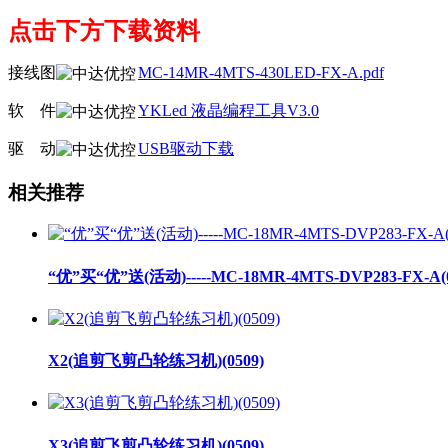
点击下方下载资料
接线图
MC-14MR-4MTS-430LED-FX-A.pdf
软
线
件
YKLed 液晶编程工具V3.0
驱
线
动
USB驱动下载
相关推荐
“优”买“优”送(活动)-----MC-18MR-4MTS-DVP283-FX-A(0
X2(追剪飞剪凸轮练习机)(0509)
X3(追剪飞剪凸轮练习机)(0509)