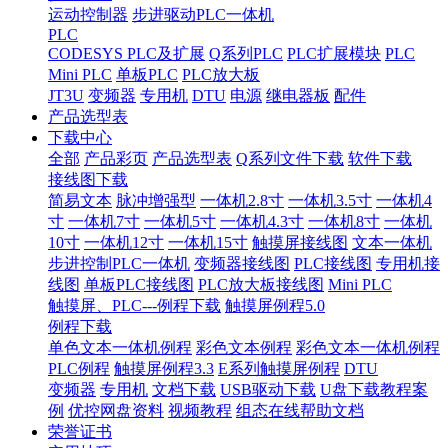
运动控制器
步进驱动PLC一体机
PLC
CODESYS PLC及扩展
Q系列PLC
PLC扩展模块
PLC
Mini PLC
单板PLC
PLC放大板
JT3U
变频器
专用机
DTU
电源
继电器板
配件
产品选型表
下载中心
全部
产品彩页
产品选型表
Q系列文件下载
软件下载
接线图下载
简易文本
脉冲增强型
一体机2.8寸
一体机3.5寸
一体机4
寸
一体机7寸
一体机5寸
一体机4.3寸
一体机8寸
一体机
10寸
一体机12寸
一体机15寸
触摸屏接线图
文本一体机
步进控制PLC一体机
变频器接线图
PLC接线图
专用机接
线图
单板PLC接线图
PLC放大板接线图
Mini PLC
触摸屏、PLC---例程下载
触摸屏例程5.0
例程下载
单色文本一体机例程
彩色文本例程
彩色文本一体机例程
PLC例程
触摸屏例程3.3
E系列触摸屏例程
DTU
变频器
专用机
文档下载
USB驱动下载
U盘下载教程案
例
优控网盘资料
视频教程
组态在线帮助文档
荣誉证书