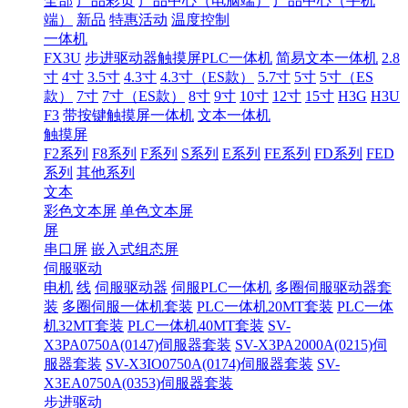
全部
产品彩页
产品中心（电脑端）
产品中心（手机
端）
新品
特惠活动
温度控制
一体机
FX3U
步进驱动器触摸屏PLC一体机
简易文本一体机
2.8
寸
4寸
3.5寸
4.3寸
4.3寸（ES款）
5.7寸
5寸
5寸（ES
款）
7寸
7寸（ES款）
8寸
9寸
10寸
12寸
15寸
H3G
H3U
F3
带按键触摸屏一体机
文本一体机
触摸屏
F2系列
F8系列
F系列
S系列
E系列
FE系列
FD系列
FED
系列
其他系列
文本
彩色文本屏
单色文本屏
屏
串口屏
嵌入式组态屏
伺服驱动
电机
线
伺服驱动器
伺服PLC一体机
多圈伺服驱动器套
装
多圈伺服一体机套装
PLC一体机20MT套装
PLC一体
机32MT套装
PLC一体机40MT套装
SV-
X3PA0750A(0147)伺服器套装
SV-X3PA2000A(0215)伺
服器套装
SV-X3IO0750A(0174)伺服器套装
SV-
X3EA0750A(0353)伺服器套装
步进驱动