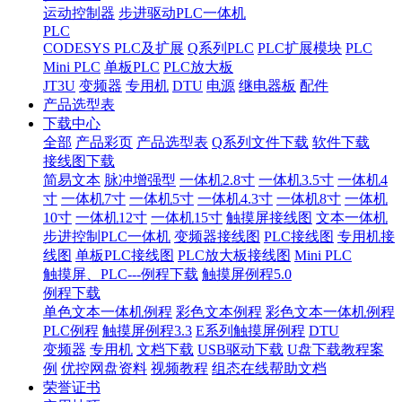
运动控制器
步进驱动PLC一体机
PLC
CODESYS PLC及扩展
Q系列PLC
PLC扩展模块
PLC
Mini PLC
单板PLC
PLC放大板
JT3U
变频器
专用机
DTU
电源
继电器板
配件
产品选型表
下载中心
全部
产品彩页
产品选型表
Q系列文件下载
软件下载
接线图下载
简易文本
脉冲增强型
一体机2.8寸
一体机3.5寸
一体机4
寸
一体机7寸
一体机5寸
一体机4.3寸
一体机8寸
一体机
10寸
一体机12寸
一体机15寸
触摸屏接线图
文本一体机
步进控制PLC一体机
变频器接线图
PLC接线图
专用机接
线图
单板PLC接线图
PLC放大板接线图
Mini PLC
触摸屏、PLC---例程下载
触摸屏例程5.0
例程下载
单色文本一体机例程
彩色文本例程
彩色文本一体机例程
PLC例程
触摸屏例程3.3
E系列触摸屏例程
DTU
变频器
专用机
文档下载
USB驱动下载
U盘下载教程案
例
优控网盘资料
视频教程
组态在线帮助文档
荣誉证书