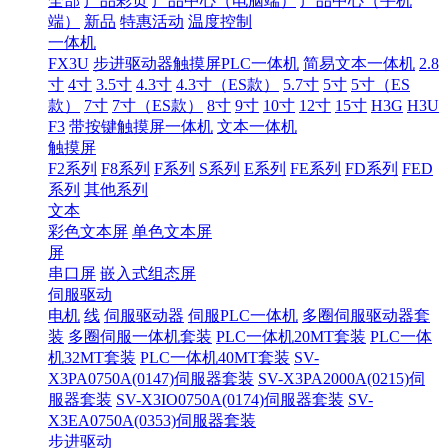
全部
产品彩页
产品中心（电脑端）
产品中心（手机
端）
新品
特惠活动
温度控制
一体机
FX3U
步进驱动器触摸屏PLC一体机
简易文本一体机
2.8
寸
4寸
3.5寸
4.3寸
4.3寸（ES款）
5.7寸
5寸
5寸（ES
款）
7寸
7寸（ES款）
8寸
9寸
10寸
12寸
15寸
H3G
H3U
F3
带按键触摸屏一体机
文本一体机
触摸屏
F2系列
F8系列
F系列
S系列
E系列
FE系列
FD系列
FED
系列
其他系列
文本
彩色文本屏
单色文本屏
屏
串口屏
嵌入式组态屏
伺服驱动
电机
线
伺服驱动器
伺服PLC一体机
多圈伺服驱动器套
装
多圈伺服一体机套装
PLC一体机20MT套装
PLC一体
机32MT套装
PLC一体机40MT套装
SV-
X3PA0750A(0147)伺服器套装
SV-X3PA2000A(0215)伺
服器套装
SV-X3IO0750A(0174)伺服器套装
SV-
X3EA0750A(0353)伺服器套装
步进驱动