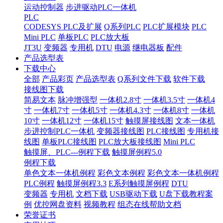
运动控制器
步进驱动PLC一体机
PLC
CODESYS PLC及扩展
Q系列PLC
PLC扩展模块
PLC
Mini PLC
单板PLC
PLC放大板
JT3U
变频器
专用机
DTU
电源
继电器板
配件
产品选型表
下载中心
全部
产品彩页
产品选型表
Q系列文件下载
软件下载
接线图下载
简易文本
脉冲增强型
一体机2.8寸
一体机3.5寸
一体机4
寸
一体机7寸
一体机5寸
一体机4.3寸
一体机8寸
一体机
10寸
一体机12寸
一体机15寸
触摸屏接线图
文本一体机
步进控制PLC一体机
变频器接线图
PLC接线图
专用机接
线图
单板PLC接线图
PLC放大板接线图
Mini PLC
触摸屏、PLC---例程下载
触摸屏例程5.0
例程下载
单色文本一体机例程
彩色文本例程
彩色文本一体机例程
PLC例程
触摸屏例程3.3
E系列触摸屏例程
DTU
变频器
专用机
文档下载
USB驱动下载
U盘下载教程案
例
优控网盘资料
视频教程
组态在线帮助文档
荣誉证书