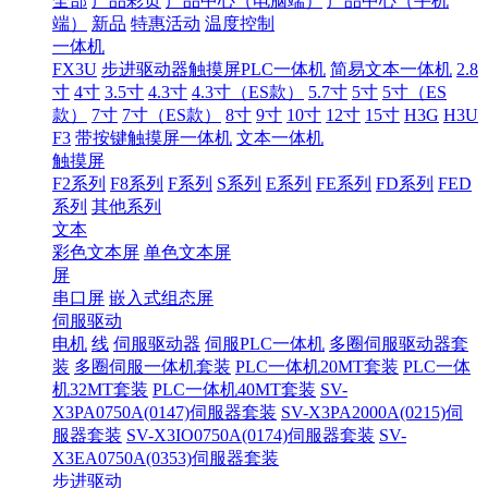
全部
产品彩页
产品中心（电脑端）
产品中心（手机
端）
新品
特惠活动
温度控制
一体机
FX3U
步进驱动器触摸屏PLC一体机
简易文本一体机
2.8
寸
4寸
3.5寸
4.3寸
4.3寸（ES款）
5.7寸
5寸
5寸（ES
款）
7寸
7寸（ES款）
8寸
9寸
10寸
12寸
15寸
H3G
H3U
F3
带按键触摸屏一体机
文本一体机
触摸屏
F2系列
F8系列
F系列
S系列
E系列
FE系列
FD系列
FED
系列
其他系列
文本
彩色文本屏
单色文本屏
屏
串口屏
嵌入式组态屏
伺服驱动
电机
线
伺服驱动器
伺服PLC一体机
多圈伺服驱动器套
装
多圈伺服一体机套装
PLC一体机20MT套装
PLC一体
机32MT套装
PLC一体机40MT套装
SV-
X3PA0750A(0147)伺服器套装
SV-X3PA2000A(0215)伺
服器套装
SV-X3IO0750A(0174)伺服器套装
SV-
X3EA0750A(0353)伺服器套装
步进驱动