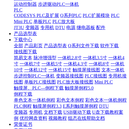
运动控制器
步进驱动PLC一体机
PLC
CODESYS PLC及扩展
Q系列PLC
PLC扩展模块
PLC
Mini PLC
单板PLC
PLC放大板
JT3U
变频器
专用机
DTU
电源
继电器板
配件
产品选型表
下载中心
全部
产品彩页
产品选型表
Q系列文件下载
软件下载
接线图下载
简易文本
脉冲增强型
一体机2.8寸
一体机3.5寸
一体机4
寸
一体机7寸
一体机5寸
一体机4.3寸
一体机8寸
一体机
10寸
一体机12寸
一体机15寸
触摸屏接线图
文本一体机
步进控制PLC一体机
变频器接线图
PLC接线图
专用机接
线图
单板PLC接线图
PLC放大板接线图
Mini PLC
触摸屏、PLC---例程下载
触摸屏例程5.0
例程下载
单色文本一体机例程
彩色文本例程
彩色文本一体机例程
PLC例程
触摸屏例程3.3
E系列触摸屏例程
DTU
变频器
专用机
文档下载
USB驱动下载
U盘下载教程案
例
优控网盘资料
视频教程
组态在线帮助文档
荣誉证书