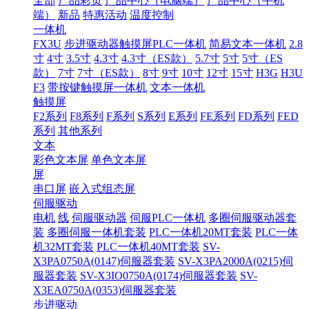
全部
产品彩页
产品中心（电脑端）
产品中心（手机
端）
新品
特惠活动
温度控制
一体机
FX3U
步进驱动器触摸屏PLC一体机
简易文本一体机
2.8
寸
4寸
3.5寸
4.3寸
4.3寸（ES款）
5.7寸
5寸
5寸（ES
款）
7寸
7寸（ES款）
8寸
9寸
10寸
12寸
15寸
H3G
H3U
F3
带按键触摸屏一体机
文本一体机
触摸屏
F2系列
F8系列
F系列
S系列
E系列
FE系列
FD系列
FED
系列
其他系列
文本
彩色文本屏
单色文本屏
屏
串口屏
嵌入式组态屏
伺服驱动
电机
线
伺服驱动器
伺服PLC一体机
多圈伺服驱动器套
装
多圈伺服一体机套装
PLC一体机20MT套装
PLC一体
机32MT套装
PLC一体机40MT套装
SV-
X3PA0750A(0147)伺服器套装
SV-X3PA2000A(0215)伺
服器套装
SV-X3IO0750A(0174)伺服器套装
SV-
X3EA0750A(0353)伺服器套装
步进驱动