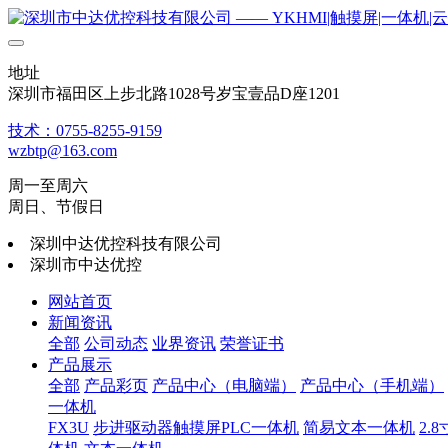
地址
深圳市福田区上步北路1028号岁宝壹品D座1201
技术：0755-8255-9159
wzbtp@163.com
周一至周六
周日、节假日
深圳中达优控科技有限公司
深圳市中达优控
网站首页
新闻资讯
全部
公司动态
业界资讯
荣誉证书
产品展示
全部
产品彩页
产品中心（电脑端）
产品中心（手机端）
一体机
FX3U
步进驱动器触摸屏PLC一体机
简易文本一体机
2.8