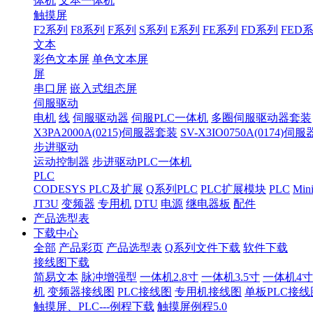
体机
文本一体机
触摸屏
F2系列
F8系列
F系列
S系列
E系列
FE系列
FD系列
FED
文本
彩色文本屏
单色文本屏
屏
串口屏
嵌入式组态屏
伺服驱动
电机
线
伺服驱动器
伺服PLC一体机
多圈伺服驱动器套装
X3PA2000A(0215)伺服器套装
SV-X3IO0750A(0174)伺
步进驱动
运动控制器
步进驱动PLC一体机
PLC
CODESYS PLC及扩展
Q系列PLC
PLC扩展模块
PLC
Min
JT3U
变频器
专用机
DTU
电源
继电器板
配件
产品选型表
下载中心
全部
产品彩页
产品选型表
Q系列文件下载
软件下载
接线图下载
简易文本
脉冲增强型
一体机2.8寸
一体机3.5寸
一体机4寸
机
变频器接线图
PLC接线图
专用机接线图
单板PLC接线
触摸屏、PLC---例程下载
触摸屏例程5.0