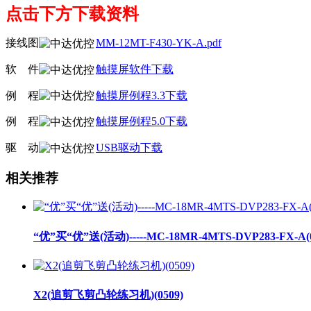
点击下方下载资料
接线图
MM-12MT-F430-YK-A.pdf
软
线
件
触摸屏软件下载
例
线
程
触摸屏例程3.3下载
例
线
程
触摸屏例程5.0下载
驱
线
动
USB驱动下载
相关推荐
“优”买“优”送(活动)-----MC-18MR-4MTS-DVP283-FX-A(0
X2(追剪飞剪凸轮练习机)(0509)