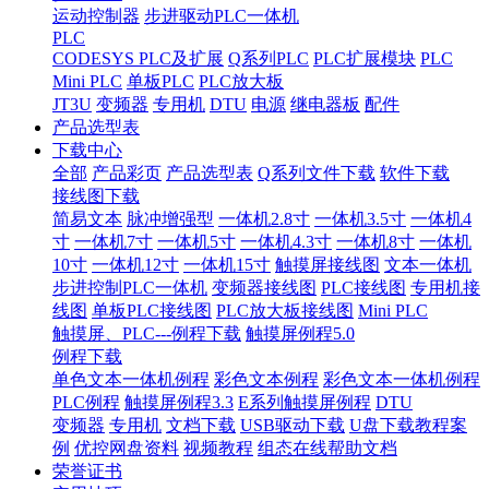
运动控制器
步进驱动PLC一体机
PLC
CODESYS PLC及扩展
Q系列PLC
PLC扩展模块
PLC
Mini PLC
单板PLC
PLC放大板
JT3U
变频器
专用机
DTU
电源
继电器板
配件
产品选型表
下载中心
全部
产品彩页
产品选型表
Q系列文件下载
软件下载
接线图下载
简易文本
脉冲增强型
一体机2.8寸
一体机3.5寸
一体机4
寸
一体机7寸
一体机5寸
一体机4.3寸
一体机8寸
一体机
10寸
一体机12寸
一体机15寸
触摸屏接线图
文本一体机
步进控制PLC一体机
变频器接线图
PLC接线图
专用机接
线图
单板PLC接线图
PLC放大板接线图
Mini PLC
触摸屏、PLC---例程下载
触摸屏例程5.0
例程下载
单色文本一体机例程
彩色文本例程
彩色文本一体机例程
PLC例程
触摸屏例程3.3
E系列触摸屏例程
DTU
变频器
专用机
文档下载
USB驱动下载
U盘下载教程案
例
优控网盘资料
视频教程
组态在线帮助文档
荣誉证书