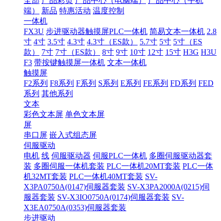
全部
产品彩页
产品中心（电脑端）
产品中心（手机
端）
新品
特惠活动
温度控制
一体机
FX3U
步进驱动器触摸屏PLC一体机
简易文本一体机
2.8
寸
4寸
3.5寸
4.3寸
4.3寸（ES款）
5.7寸
5寸
5寸（ES
款）
7寸
7寸（ES款）
8寸
9寸
10寸
12寸
15寸
H3G
H3U
F3
带按键触摸屏一体机
文本一体机
触摸屏
F2系列
F8系列
F系列
S系列
E系列
FE系列
FD系列
FED
系列
其他系列
文本
彩色文本屏
单色文本屏
屏
串口屏
嵌入式组态屏
伺服驱动
电机
线
伺服驱动器
伺服PLC一体机
多圈伺服驱动器套
装
多圈伺服一体机套装
PLC一体机20MT套装
PLC一体
机32MT套装
PLC一体机40MT套装
SV-
X3PA0750A(0147)伺服器套装
SV-X3PA2000A(0215)伺
服器套装
SV-X3IO0750A(0174)伺服器套装
SV-
X3EA0750A(0353)伺服器套装
步进驱动