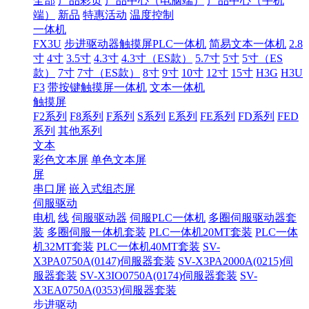
全部
产品彩页
产品中心（电脑端）
产品中心（手机
端）
新品
特惠活动
温度控制
一体机
FX3U
步进驱动器触摸屏PLC一体机
简易文本一体机
2.8
寸
4寸
3.5寸
4.3寸
4.3寸（ES款）
5.7寸
5寸
5寸（ES
款）
7寸
7寸（ES款）
8寸
9寸
10寸
12寸
15寸
H3G
H3U
F3
带按键触摸屏一体机
文本一体机
触摸屏
F2系列
F8系列
F系列
S系列
E系列
FE系列
FD系列
FED
系列
其他系列
文本
彩色文本屏
单色文本屏
屏
串口屏
嵌入式组态屏
伺服驱动
电机
线
伺服驱动器
伺服PLC一体机
多圈伺服驱动器套
装
多圈伺服一体机套装
PLC一体机20MT套装
PLC一体
机32MT套装
PLC一体机40MT套装
SV-
X3PA0750A(0147)伺服器套装
SV-X3PA2000A(0215)伺
服器套装
SV-X3IO0750A(0174)伺服器套装
SV-
X3EA0750A(0353)伺服器套装
步进驱动