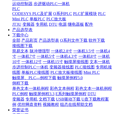
运动控制器
步进驱动PLC一体机
PLC
CODESYS PLC及扩展
Q系列PLC
PLC扩展模块
PLC
Mini PLC
单板PLC
PLC放大板
JT3U
变频器
专用机
DTU
电源
继电器板
配件
产品选型表
下载中心
全部
产品彩页
产品选型表
Q系列文件下载
软件下载
接线图下载
简易文本
脉冲增强型
一体机2.8寸
一体机3.5寸
一体机4
寸
一体机7寸
一体机5寸
一体机4.3寸
一体机8寸
一体机
10寸
一体机12寸
一体机15寸
触摸屏接线图
文本一体机
步进控制PLC一体机
变频器接线图
PLC接线图
专用机接
线图
单板PLC接线图
PLC放大板接线图
Mini PLC
触摸屏、PLC---例程下载
触摸屏例程5.0
例程下载
单色文本一体机例程
彩色文本例程
彩色文本一体机例程
PLC例程
触摸屏例程3.3
E系列触摸屏例程
DTU
变频器
专用机
文档下载
USB驱动下载
U盘下载教程案
例
优控网盘资料
视频教程
组态在线帮助文档
荣誉证书