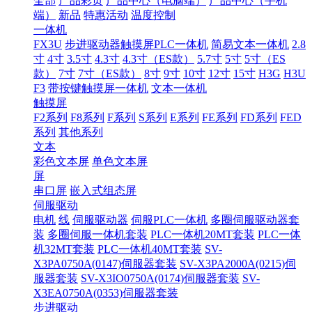
全部
产品彩页
产品中心（电脑端）
产品中心（手机
端）
新品
特惠活动
温度控制
一体机
FX3U
步进驱动器触摸屏PLC一体机
简易文本一体机
2.8
寸
4寸
3.5寸
4.3寸
4.3寸（ES款）
5.7寸
5寸
5寸（ES
款）
7寸
7寸（ES款）
8寸
9寸
10寸
12寸
15寸
H3G
H3U
F3
带按键触摸屏一体机
文本一体机
触摸屏
F2系列
F8系列
F系列
S系列
E系列
FE系列
FD系列
FED
系列
其他系列
文本
彩色文本屏
单色文本屏
屏
串口屏
嵌入式组态屏
伺服驱动
电机
线
伺服驱动器
伺服PLC一体机
多圈伺服驱动器套
装
多圈伺服一体机套装
PLC一体机20MT套装
PLC一体
机32MT套装
PLC一体机40MT套装
SV-
X3PA0750A(0147)伺服器套装
SV-X3PA2000A(0215)伺
服器套装
SV-X3IO0750A(0174)伺服器套装
SV-
X3EA0750A(0353)伺服器套装
步进驱动