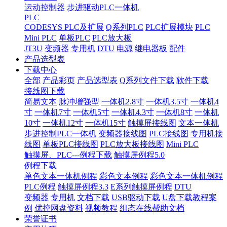
运动控制器
步进驱动PLC一体机
PLC
CODESYS PLC及扩展
Q系列PLC
PLC扩展模块
PLC
Mini PLC
单板PLC
PLC放大板
JT3U
变频器
专用机
DTU
电源
继电器板
配件
产品选型表
下载中心
全部
产品彩页
产品选型表
Q系列文件下载
软件下载
接线图下载
简易文本
脉冲增强型
一体机2.8寸
一体机3.5寸
一体机4
寸
一体机7寸
一体机5寸
一体机4.3寸
一体机8寸
一体机
10寸
一体机12寸
一体机15寸
触摸屏接线图
文本一体机
步进控制PLC一体机
变频器接线图
PLC接线图
专用机接
线图
单板PLC接线图
PLC放大板接线图
Mini PLC
触摸屏、PLC---例程下载
触摸屏例程5.0
例程下载
单色文本一体机例程
彩色文本例程
彩色文本一体机例程
PLC例程
触摸屏例程3.3
E系列触摸屏例程
DTU
变频器
专用机
文档下载
USB驱动下载
U盘下载教程案
例
优控网盘资料
视频教程
组态在线帮助文档
荣誉证书