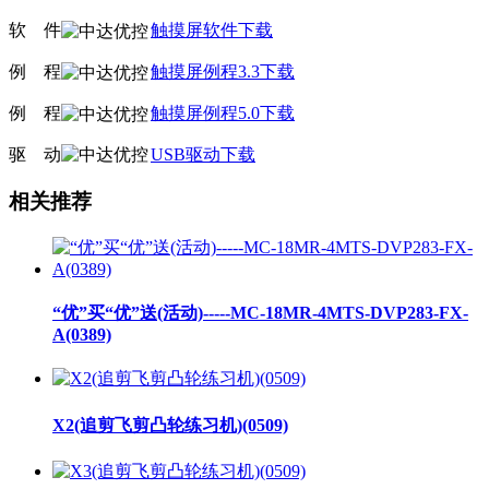
软
线
件
触摸屏软件下载
例
线
程
触摸屏例程3.3下载
例
线
程
触摸屏例程5.0下载
驱
线
动
USB驱动下载
相关推荐
“优”买“优”送(活动)-----MC-18MR-4MTS-DVP283-FX-
A(0389)
X2(追剪飞剪凸轮练习机)(0509)