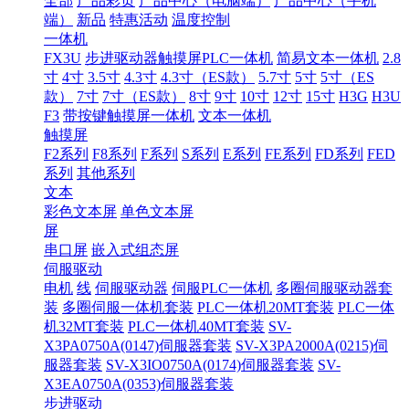
全部
产品彩页
产品中心（电脑端）
产品中心（手机
端）
新品
特惠活动
温度控制
一体机
FX3U
步进驱动器触摸屏PLC一体机
简易文本一体机
2.8
寸
4寸
3.5寸
4.3寸
4.3寸（ES款）
5.7寸
5寸
5寸（ES
款）
7寸
7寸（ES款）
8寸
9寸
10寸
12寸
15寸
H3G
H3U
F3
带按键触摸屏一体机
文本一体机
触摸屏
F2系列
F8系列
F系列
S系列
E系列
FE系列
FD系列
FED
系列
其他系列
文本
彩色文本屏
单色文本屏
屏
串口屏
嵌入式组态屏
伺服驱动
电机
线
伺服驱动器
伺服PLC一体机
多圈伺服驱动器套
装
多圈伺服一体机套装
PLC一体机20MT套装
PLC一体
机32MT套装
PLC一体机40MT套装
SV-
X3PA0750A(0147)伺服器套装
SV-X3PA2000A(0215)伺
服器套装
SV-X3IO0750A(0174)伺服器套装
SV-
X3EA0750A(0353)伺服器套装
步进驱动