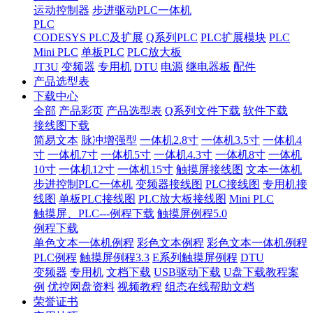
运动控制器
步进驱动PLC一体机
PLC
CODESYS PLC及扩展
Q系列PLC
PLC扩展模块
PLC
Mini PLC
单板PLC
PLC放大板
JT3U
变频器
专用机
DTU
电源
继电器板
配件
产品选型表
下载中心
全部
产品彩页
产品选型表
Q系列文件下载
软件下载
接线图下载
简易文本
脉冲增强型
一体机2.8寸
一体机3.5寸
一体机4
寸
一体机7寸
一体机5寸
一体机4.3寸
一体机8寸
一体机
10寸
一体机12寸
一体机15寸
触摸屏接线图
文本一体机
步进控制PLC一体机
变频器接线图
PLC接线图
专用机接
线图
单板PLC接线图
PLC放大板接线图
Mini PLC
触摸屏、PLC---例程下载
触摸屏例程5.0
例程下载
单色文本一体机例程
彩色文本例程
彩色文本一体机例程
PLC例程
触摸屏例程3.3
E系列触摸屏例程
DTU
变频器
专用机
文档下载
USB驱动下载
U盘下载教程案
例
优控网盘资料
视频教程
组态在线帮助文档
荣誉证书