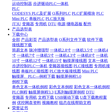
运动控制器
步进驱动PLC一体机
PLC
CODESYS PLC及扩展
Q系列PLC
PLC扩展模块
PLC
Mini PLC
单板PLC
PLC放大板
JT3U
变频器
专用机
DTU
电源
继电器板
配件
产品选型表
下载中心
全部
产品彩页
产品选型表
Q系列文件下载
软件下载
接线图下载
简易文本
脉冲增强型
一体机2.8寸
一体机3.5寸
一体机4
寸
一体机7寸
一体机5寸
一体机4.3寸
一体机8寸
一体机
10寸
一体机12寸
一体机15寸
触摸屏接线图
文本一体机
步进控制PLC一体机
变频器接线图
PLC接线图
专用机接
线图
单板PLC接线图
PLC放大板接线图
Mini PLC
触摸屏、PLC---例程下载
触摸屏例程5.0
例程下载
单色文本一体机例程
彩色文本例程
彩色文本一体机例程
PLC例程
触摸屏例程3.3
E系列触摸屏例程
DTU
变频器
专用机
文档下载
USB驱动下载
U盘下载教程案
例
优控网盘资料
视频教程
组态在线帮助文档
荣誉证书