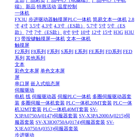
全部
产品彩页
产品中心（电脑端）
产品中心（手机
端）
新品
特惠活动
温度控制
一体机
FX3U
步进驱动器触摸屏PLC一体机
简易文本一体机
2.8
寸
4寸
3.5寸
4.3寸
4.3寸（ES款）
5.7寸
5寸
5寸（ES
款）
7寸
7寸（ES款）
8寸
9寸
10寸
12寸
15寸
H3G
H3U
F3
带按键触摸屏一体机
文本一体机
触摸屏
F2系列
F8系列
F系列
S系列
E系列
FE系列
FD系列
FED
系列
其他系列
文本
彩色文本屏
单色文本屏
屏
串口屏
嵌入式组态屏
伺服驱动
电机
线
伺服驱动器
伺服PLC一体机
多圈伺服驱动器套
装
多圈伺服一体机套装
PLC一体机20MT套装
PLC一体
机32MT套装
PLC一体机40MT套装
SV-
X3PA0750A(0147)伺服器套装
SV-X3PA2000A(0215)伺
服器套装
SV-X3IO0750A(0174)伺服器套装
SV-
X3EA0750A(0353)伺服器套装
步进驱动