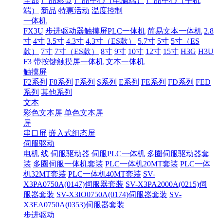
全部
产品彩页
产品中心（电脑端）
产品中心（手机
端）
新品
特惠活动
温度控制
一体机
FX3U
步进驱动器触摸屏PLC一体机
简易文本一体机
2.8
寸
4寸
3.5寸
4.3寸
4.3寸（ES款）
5.7寸
5寸
5寸（ES
款）
7寸
7寸（ES款）
8寸
9寸
10寸
12寸
15寸
H3G
H3U
F3
带按键触摸屏一体机
文本一体机
触摸屏
F2系列
F8系列
F系列
S系列
E系列
FE系列
FD系列
FED
系列
其他系列
文本
彩色文本屏
单色文本屏
屏
串口屏
嵌入式组态屏
伺服驱动
电机
线
伺服驱动器
伺服PLC一体机
多圈伺服驱动器套
装
多圈伺服一体机套装
PLC一体机20MT套装
PLC一体
机32MT套装
PLC一体机40MT套装
SV-
X3PA0750A(0147)伺服器套装
SV-X3PA2000A(0215)伺
服器套装
SV-X3IO0750A(0174)伺服器套装
SV-
X3EA0750A(0353)伺服器套装
步进驱动