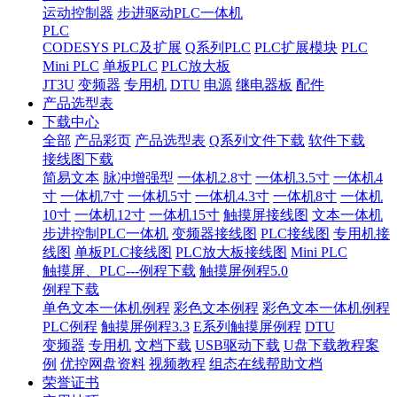
运动控制器
步进驱动PLC一体机
PLC
CODESYS PLC及扩展
Q系列PLC
PLC扩展模块
PLC
Mini PLC
单板PLC
PLC放大板
JT3U
变频器
专用机
DTU
电源
继电器板
配件
产品选型表
下载中心
全部
产品彩页
产品选型表
Q系列文件下载
软件下载
接线图下载
简易文本
脉冲增强型
一体机2.8寸
一体机3.5寸
一体机4
寸
一体机7寸
一体机5寸
一体机4.3寸
一体机8寸
一体机
10寸
一体机12寸
一体机15寸
触摸屏接线图
文本一体机
步进控制PLC一体机
变频器接线图
PLC接线图
专用机接
线图
单板PLC接线图
PLC放大板接线图
Mini PLC
触摸屏、PLC---例程下载
触摸屏例程5.0
例程下载
单色文本一体机例程
彩色文本例程
彩色文本一体机例程
PLC例程
触摸屏例程3.3
E系列触摸屏例程
DTU
变频器
专用机
文档下载
USB驱动下载
U盘下载教程案
例
优控网盘资料
视频教程
组态在线帮助文档
荣誉证书