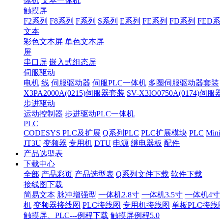
体机
文本一体机
触摸屏
F2系列
F8系列
F系列
S系列
E系列
FE系列
FD系列
FED
文本
彩色文本屏
单色文本屏
屏
串口屏
嵌入式组态屏
伺服驱动
电机
线
伺服驱动器
伺服PLC一体机
多圈伺服驱动器套装
X3PA2000A(0215)伺服器套装
SV-X3IO0750A(0174)伺
步进驱动
运动控制器
步进驱动PLC一体机
PLC
CODESYS PLC及扩展
Q系列PLC
PLC扩展模块
PLC
Min
JT3U
变频器
专用机
DTU
电源
继电器板
配件
产品选型表
下载中心
全部
产品彩页
产品选型表
Q系列文件下载
软件下载
接线图下载
简易文本
脉冲增强型
一体机2.8寸
一体机3.5寸
一体机4寸
机
变频器接线图
PLC接线图
专用机接线图
单板PLC接线
触摸屏、PLC---例程下载
触摸屏例程5.0