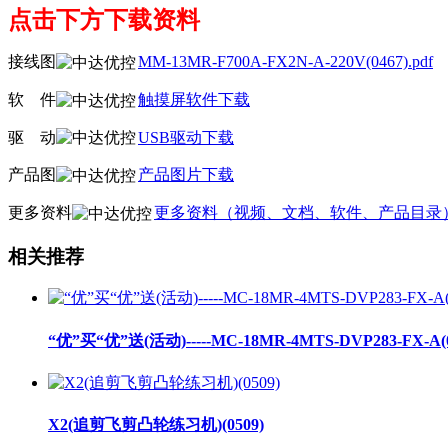
点击下方下载资料
接线图
MM-13MR-F700A-FX2N-A-220V(0467).pdf
软
线
件
触摸屏软件下载
驱
线
动
USB驱动下载
产品图
产品图片下载
更多资料
更多资料（视频、文档、软件、产品目录
相关推荐
“优”买“优”送(活动)-----MC-18MR-4MTS-DVP283-FX-A(0
X2(追剪飞剪凸轮练习机)(0509)