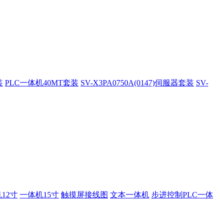
装
PLC一体机40MT套装
SV-X3PA0750A(0147)伺服器套装
SV-
12寸
一体机15寸
触摸屏接线图
文本一体机
步进控制PLC一体