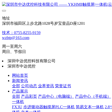
地址
深圳市福田区上步北路1028号岁宝壹品D座1201
技术：0755-8255-9159
wzbtp@163.com
周一至周六
周日、节假日
深圳中达优控科技有限公司
深圳市中达优控
网站首页
新闻资讯
全部
公司动态
业界资讯
荣誉证书
产品展示
全部
产品彩页
产品中心（电脑端）
产品中心（手机端）
一体机
FX3U
步进驱动器触摸屏PLC一体机
简易文本一体机
2.8