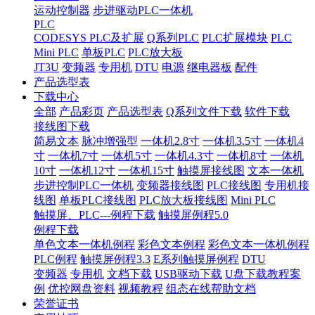
运动控制器
步进驱动PLC一体机
PLC
CODESYS PLC及扩展
Q系列PLC
PLC扩展模块
PLC
Mini PLC
单板PLC
PLC放大板
JT3U
变频器
专用机
DTU
电源
继电器板
配件
产品选型表
下载中心
全部
产品彩页
产品选型表
Q系列文件下载
软件下载
接线图下载
简易文本
脉冲增强型
一体机2.8寸
一体机3.5寸
一体机4
寸
一体机7寸
一体机5寸
一体机4.3寸
一体机8寸
一体机
10寸
一体机12寸
一体机15寸
触摸屏接线图
文本一体机
步进控制PLC一体机
变频器接线图
PLC接线图
专用机接
线图
单板PLC接线图
PLC放大板接线图
Mini PLC
触摸屏、PLC---例程下载
触摸屏例程5.0
例程下载
单色文本一体机例程
彩色文本例程
彩色文本一体机例程
PLC例程
触摸屏例程3.3
E系列触摸屏例程
DTU
变频器
专用机
文档下载
USB驱动下载
U盘下载教程案
例
优控网盘资料
视频教程
组态在线帮助文档
荣誉证书