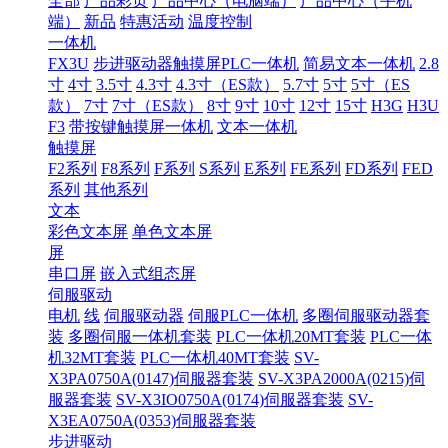
全部
产品彩页
产品中心（电脑端）
产品中心（手机
端）
新品
特惠活动
温度控制
一体机
FX3U
步进驱动器触摸屏PLC一体机
简易文本一体机
2.8
寸
4寸
3.5寸
4.3寸
4.3寸（ES款）
5.7寸
5寸
5寸（ES
款）
7寸
7寸（ES款）
8寸
9寸
10寸
12寸
15寸
H3G
H3U
F3
带按键触摸屏一体机
文本一体机
触摸屏
F2系列
F8系列
F系列
S系列
E系列
FE系列
FD系列
FED
系列
其他系列
文本
彩色文本屏
单色文本屏
屏
串口屏
嵌入式组态屏
伺服驱动
电机
线
伺服驱动器
伺服PLC一体机
多圈伺服驱动器套
装
多圈伺服一体机套装
PLC一体机20MT套装
PLC一体
机32MT套装
PLC一体机40MT套装
SV-
X3PA0750A(0147)伺服器套装
SV-X3PA2000A(0215)伺
服器套装
SV-X3IO0750A(0174)伺服器套装
SV-
X3EA0750A(0353)伺服器套装
步进驱动