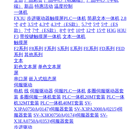
全部
产品彩页
产品中心（电脑端）
产品中心（手机
端）
新品
特惠活动
温度控制
一体机
FX3U
步进驱动器触摸屏PLC一体机
简易文本一体机
2.8
寸
4寸
3.5寸
4.3寸
4.3寸（ES款）
5.7寸
5寸
5寸（ES
款）
7寸
7寸（ES款）
8寸
9寸
10寸
12寸
15寸
H3G
H3U
F3
带按键触摸屏一体机
文本一体机
触摸屏
F2系列
F8系列
F系列
S系列
E系列
FE系列
FD系列
FED
系列
其他系列
文本
彩色文本屏
单色文本屏
屏
串口屏
嵌入式组态屏
伺服驱动
电机
线
伺服驱动器
伺服PLC一体机
多圈伺服驱动器套
装
多圈伺服一体机套装
PLC一体机20MT套装
PLC一体
机32MT套装
PLC一体机40MT套装
SV-
X3PA0750A(0147)伺服器套装
SV-X3PA2000A(0215)伺
服器套装
SV-X3IO0750A(0174)伺服器套装
SV-
X3EA0750A(0353)伺服器套装
步进驱动