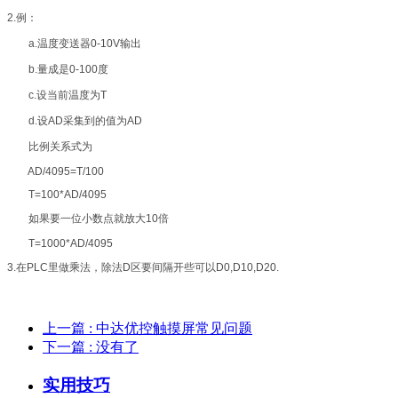
2.例：
a.温度变送器0-10V输出
b.量成是0-100度
c.设当前温度为T
d.设AD采集到的值为AD
比例关系式为
AD/4095=T/100
T=100*AD/4095
如果要一位小数点就放大10倍
T=1000*AD/4095
3.在PLC里做乘法，除法D区要间隔开些可以D0,D10,D20.
上一篇
: 中达优控触摸屏常见问题
下一篇
: 没有了
实用技巧