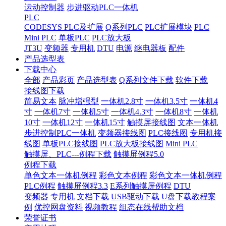
运动控制器
步进驱动PLC一体机
PLC
CODESYS PLC及扩展
Q系列PLC
PLC扩展模块
PLC
Mini PLC
单板PLC
PLC放大板
JT3U
变频器
专用机
DTU
电源
继电器板
配件
产品选型表
下载中心
全部
产品彩页
产品选型表
Q系列文件下载
软件下载
接线图下载
简易文本
脉冲增强型
一体机2.8寸
一体机3.5寸
一体机4
寸
一体机7寸
一体机5寸
一体机4.3寸
一体机8寸
一体机
10寸
一体机12寸
一体机15寸
触摸屏接线图
文本一体机
步进控制PLC一体机
变频器接线图
PLC接线图
专用机接
线图
单板PLC接线图
PLC放大板接线图
Mini PLC
触摸屏、PLC---例程下载
触摸屏例程5.0
例程下载
单色文本一体机例程
彩色文本例程
彩色文本一体机例程
PLC例程
触摸屏例程3.3
E系列触摸屏例程
DTU
变频器
专用机
文档下载
USB驱动下载
U盘下载教程案
例
优控网盘资料
视频教程
组态在线帮助文档
荣誉证书