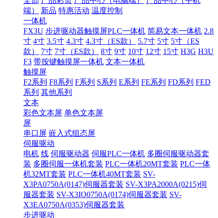
全部
产品彩页
产品中心（电脑端）
产品中心（手机
端）
新品
特惠活动
温度控制
一体机
FX3U
步进驱动器触摸屏PLC一体机
简易文本一体机
2.8
寸
4寸
3.5寸
4.3寸
4.3寸（ES款）
5.7寸
5寸
5寸（ES
款）
7寸
7寸（ES款）
8寸
9寸
10寸
12寸
15寸
H3G
H3U
F3
带按键触摸屏一体机
文本一体机
触摸屏
F2系列
F8系列
F系列
S系列
E系列
FE系列
FD系列
FED
系列
其他系列
文本
彩色文本屏
单色文本屏
屏
串口屏
嵌入式组态屏
伺服驱动
电机
线
伺服驱动器
伺服PLC一体机
多圈伺服驱动器套
装
多圈伺服一体机套装
PLC一体机20MT套装
PLC一体
机32MT套装
PLC一体机40MT套装
SV-
X3PA0750A(0147)伺服器套装
SV-X3PA2000A(0215)伺
服器套装
SV-X3IO0750A(0174)伺服器套装
SV-
X3EA0750A(0353)伺服器套装
步进驱动