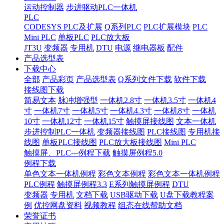
运动控制器
步进驱动PLC一体机
PLC
CODESYS PLC及扩展
Q系列PLC
PLC扩展模块
PLC
Mini PLC
单板PLC
PLC放大板
JT3U
变频器
专用机
DTU
电源
继电器板
配件
产品选型表
下载中心
全部
产品彩页
产品选型表
Q系列文件下载
软件下载
接线图下载
简易文本
脉冲增强型
一体机2.8寸
一体机3.5寸
一体机4
寸
一体机7寸
一体机5寸
一体机4.3寸
一体机8寸
一体机
10寸
一体机12寸
一体机15寸
触摸屏接线图
文本一体机
步进控制PLC一体机
变频器接线图
PLC接线图
专用机接
线图
单板PLC接线图
PLC放大板接线图
Mini PLC
触摸屏、PLC---例程下载
触摸屏例程5.0
例程下载
单色文本一体机例程
彩色文本例程
彩色文本一体机例程
PLC例程
触摸屏例程3.3
E系列触摸屏例程
DTU
变频器
专用机
文档下载
USB驱动下载
U盘下载教程案
例
优控网盘资料
视频教程
组态在线帮助文档
荣誉证书