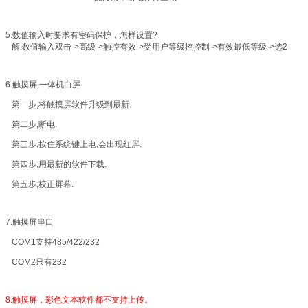
5.数值输入时要求有密码保护，怎样设置?
解:数值输入双击->高级->触控有效->受用户等级控控制->有效最低等级->选2
6.触摸屏,一体机白屏
第一步,将触摸屏软件升级到最新.
第二步,断电.
第三步,按住系统键上电,会出现红屏.
第四步,用最新的软件下载.
第五步,校正屏幕.
7.触摸屏串口
COM1支持485/422/232
COM2只有232
8.触摸屏，彩色文本软件都不支持上传。