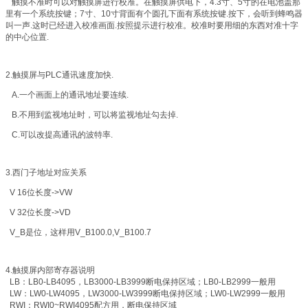
触摸不准时可以对触摸屏进行校准。在触摸屏供电下，4.3寸、5寸的在电池盖那
里有一个系统按键；7寸、10寸背面有个圆孔下面有系统按键.按下，会听到蜂鸣器
叫一声.这时已经进入校准画面.按照提示进行校准。校准时要用细的东西对准十字
的中心位置.
2.触摸屏与PLC通讯速度加快.
A.一个画面上的通讯地址要连续.
B.不用到监视地址时，可以将监视地址勾去掉.
C.可以改提高通讯的波特率.
3.西门子地址对应关系
V 16位长度->VW
V 32位长度->VD
V_B是位，这样用V_B100.0,V_B100.7
4.触摸屏内部寄存器说明
LB：LB0-LB4095，LB3000-LB3999断电保持区域；LB0-LB2999一般用
LW：LW0-LW4095，LW3000-LW3999断电保持区域；LW0-LW2999一般用
RWI：RWI0~RWI4095配方用，断电保持区域