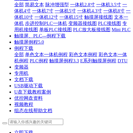
全部
简易文本
脉冲增强型
一体机2.8寸
一体机3.5寸
一
体机4寸
一体机7寸
一体机5寸
一体机4.3寸
一体机8寸
一
体机10寸
一体机12寸
一体机15寸
触摸屏接线图
文本一
体机
步进控制PLC一体机
变频器接线图
PLC接线图
专
用机接线图
单板PLC接线图
PLC放大板接线图
Mini PLC
触摸屏、PLC---例程下载
触摸屏例程5.0
例程下载
全部
单色文本一体机例程
彩色文本例程
彩色文本一体
机例程
PLC例程
触摸屏例程3.3
E系列触摸屏例程
DTU
变频器
专用机
文档下载
USB驱动下载
U盘下载教程案例
优控网盘资料
视频教程
组态在线帮助文档
立即下载