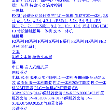
全部
产品彩页
产品中心（电脑端）
产品中心（手机
端）
新品
特惠活动
温度控制
一体机
FX3U
步进驱动器触摸屏PLC一体机
简易文本一体机
2.8
寸
4寸
3.5寸
4.3寸
4.3寸（ES款）
5.7寸
5寸
5寸（ES
款）
7寸
7寸（ES款）
8寸
9寸
10寸
12寸
15寸
H3G
H3U
F3
带按键触摸屏一体机
文本一体机
触摸屏
F2系列
F8系列
F系列
S系列
E系列
FE系列
FD系列
FED
系列
其他系列
文本
彩色文本屏
单色文本屏
屏
串口屏
嵌入式组态屏
伺服驱动
电机
线
伺服驱动器
伺服PLC一体机
多圈伺服驱动器套
装
多圈伺服一体机套装
PLC一体机20MT套装
PLC一体
机32MT套装
PLC一体机40MT套装
SV-
X3PA0750A(0147)伺服器套装
SV-X3PA2000A(0215)伺
服器套装
SV-X3IO0750A(0174)伺服器套装
SV-
X3EA0750A(0353)伺服器套装
步进驱动