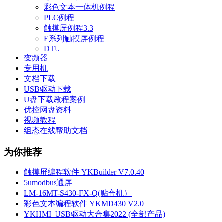
彩色文本一体机例程
PLC例程
触摸屏例程3.3
E系列触摸屏例程
DTU
变频器
专用机
文档下载
USB驱动下载
U盘下载教程案例
优控网盘资料
视频教程
组态在线帮助文档
为你推荐
触摸屏编程软件 YKBuilder V7.0.40
5umodbus通屏
LM-16MT-S430-FX-Q(贴合机）
彩色文本编程软件 YKMD430 V2.0
YKHMI_USB驱动大合集2022 (全部产品)