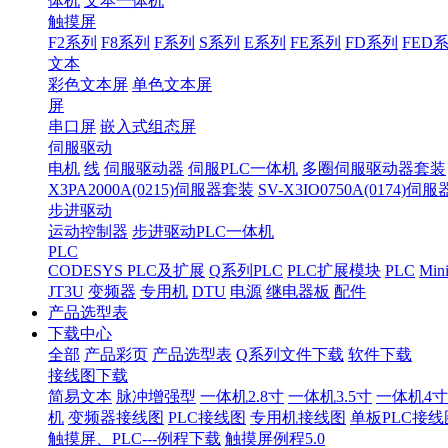
体机
文本一体机
触摸屏
F2系列
F8系列
F系列
S系列
E系列
FE系列
FD系列
FED
文本
彩色文本屏
单色文本屏
屏
串口屏
嵌入式组态屏
伺服驱动
电机
线
伺服驱动器
伺服PLC一体机
多圈伺服驱动器套装
X3PA2000A(0215)伺服器套装
SV-X3IO0750A(0174)伺
步进驱动
运动控制器
步进驱动PLC一体机
PLC
CODESYS PLC及扩展
Q系列PLC
PLC扩展模块
PLC
Min
JT3U
变频器
专用机
DTU
电源
继电器板
配件
产品选型表
下载中心
全部
产品彩页
产品选型表
Q系列文件下载
软件下载
接线图下载
简易文本
脉冲增强型
一体机2.8寸
一体机3.5寸
一体机4寸
机
变频器接线图
PLC接线图
专用机接线图
单板PLC接线
触摸屏、PLC---例程下载
触摸屏例程5.0