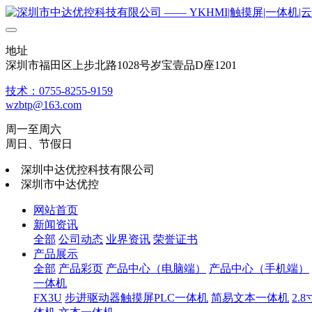
地址
深圳市福田区上步北路1028号岁宝壹品D座1201
技术：0755-8255-9159
wzbtp@163.com
周一至周六
周日、节假日
深圳中达优控科技有限公司
深圳市中达优控
网站首页
新闻资讯
全部
公司动态
业界资讯
荣誉证书
产品展示
全部
产品彩页
产品中心（电脑端）
产品中心（手机端）
一体机
FX3U
步进驱动器触摸屏PLC一体机
简易文本一体机
2.8