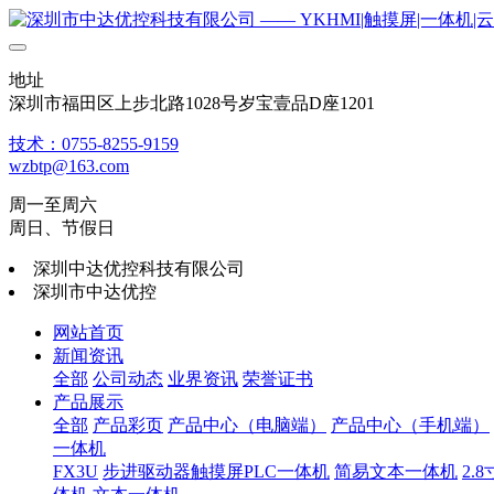
地址
深圳市福田区上步北路1028号岁宝壹品D座1201
技术：0755-8255-9159
wzbtp@163.com
周一至周六
周日、节假日
深圳中达优控科技有限公司
深圳市中达优控
网站首页
新闻资讯
全部
公司动态
业界资讯
荣誉证书
产品展示
全部
产品彩页
产品中心（电脑端）
产品中心（手机端）
一体机
FX3U
步进驱动器触摸屏PLC一体机
简易文本一体机
2.8