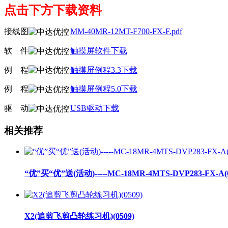
点击下方下载资料
接线图
MM-40MR-12MT-F700-FX-F.pdf
软
线
件
触摸屏软件下载
例
线
程
触摸屏例程3.3下载
例
线
程
触摸屏例程5.0下载
驱
线
动
USB驱动下载
相关推荐
“优”买“优”送(活动)-----MC-18MR-4MTS-DVP283-FX-A(0
X2(追剪飞剪凸轮练习机)(0509)