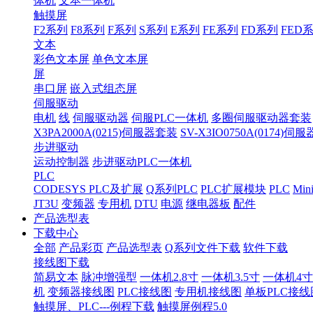
体机
文本一体机
触摸屏
F2系列
F8系列
F系列
S系列
E系列
FE系列
FD系列
FED
文本
彩色文本屏
单色文本屏
屏
串口屏
嵌入式组态屏
伺服驱动
电机
线
伺服驱动器
伺服PLC一体机
多圈伺服驱动器套装
X3PA2000A(0215)伺服器套装
SV-X3IO0750A(0174)伺
步进驱动
运动控制器
步进驱动PLC一体机
PLC
CODESYS PLC及扩展
Q系列PLC
PLC扩展模块
PLC
Min
JT3U
变频器
专用机
DTU
电源
继电器板
配件
产品选型表
下载中心
全部
产品彩页
产品选型表
Q系列文件下载
软件下载
接线图下载
简易文本
脉冲增强型
一体机2.8寸
一体机3.5寸
一体机4寸
机
变频器接线图
PLC接线图
专用机接线图
单板PLC接线
触摸屏、PLC---例程下载
触摸屏例程5.0