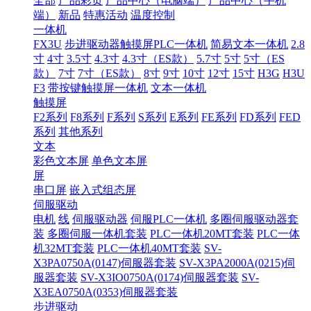
全部
产品彩页
产品中心（电脑端）
产品中心（手机
端）
新品
特惠活动
温度控制
一体机
FX3U
步进驱动器触摸屏PLC一体机
简易文本一体机
2.8
寸
4寸
3.5寸
4.3寸
4.3寸（ES款）
5.7寸
5寸
5寸（ES
款）
7寸
7寸（ES款）
8寸
9寸
10寸
12寸
15寸
H3G
H3U
F3
带按键触摸屏一体机
文本一体机
触摸屏
F2系列
F8系列
F系列
S系列
E系列
FE系列
FD系列
FED
系列
其他系列
文本
彩色文本屏
单色文本屏
屏
串口屏
嵌入式组态屏
伺服驱动
电机
线
伺服驱动器
伺服PLC一体机
多圈伺服驱动器套
装
多圈伺服一体机套装
PLC一体机20MT套装
PLC一体
机32MT套装
PLC一体机40MT套装
SV-
X3PA0750A(0147)伺服器套装
SV-X3PA2000A(0215)伺
服器套装
SV-X3IO0750A(0174)伺服器套装
SV-
X3EA0750A(0353)伺服器套装
步进驱动