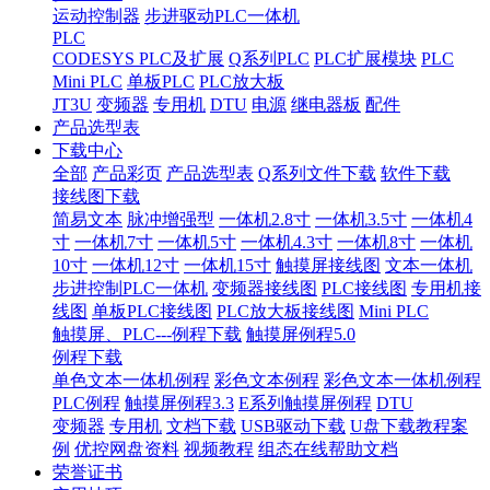
运动控制器
步进驱动PLC一体机
PLC
CODESYS PLC及扩展
Q系列PLC
PLC扩展模块
PLC
Mini PLC
单板PLC
PLC放大板
JT3U
变频器
专用机
DTU
电源
继电器板
配件
产品选型表
下载中心
全部
产品彩页
产品选型表
Q系列文件下载
软件下载
接线图下载
简易文本
脉冲增强型
一体机2.8寸
一体机3.5寸
一体机4
寸
一体机7寸
一体机5寸
一体机4.3寸
一体机8寸
一体机
10寸
一体机12寸
一体机15寸
触摸屏接线图
文本一体机
步进控制PLC一体机
变频器接线图
PLC接线图
专用机接
线图
单板PLC接线图
PLC放大板接线图
Mini PLC
触摸屏、PLC---例程下载
触摸屏例程5.0
例程下载
单色文本一体机例程
彩色文本例程
彩色文本一体机例程
PLC例程
触摸屏例程3.3
E系列触摸屏例程
DTU
变频器
专用机
文档下载
USB驱动下载
U盘下载教程案
例
优控网盘资料
视频教程
组态在线帮助文档
荣誉证书