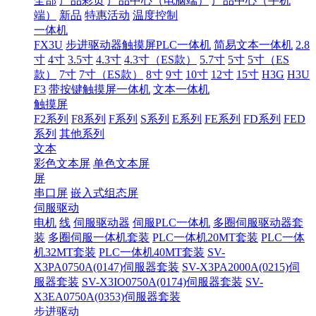
全部
产品彩页
产品中心（电脑端）
产品中心（手机
端）
新品
特惠活动
温度控制
一体机
FX3U
步进驱动器触摸屏PLC一体机
简易文本一体机
2.8
寸
4寸
3.5寸
4.3寸
4.3寸（ES款）
5.7寸
5寸
5寸（ES
款）
7寸
7寸（ES款）
8寸
9寸
10寸
12寸
15寸
H3G
H3U
F3
带按键触摸屏一体机
文本一体机
触摸屏
F2系列
F8系列
F系列
S系列
E系列
FE系列
FD系列
FED
系列
其他系列
文本
彩色文本屏
单色文本屏
屏
串口屏
嵌入式组态屏
伺服驱动
电机
线
伺服驱动器
伺服PLC一体机
多圈伺服驱动器套
装
多圈伺服一体机套装
PLC一体机20MT套装
PLC一体
机32MT套装
PLC一体机40MT套装
SV-
X3PA0750A(0147)伺服器套装
SV-X3PA2000A(0215)伺
服器套装
SV-X3IO0750A(0174)伺服器套装
SV-
X3EA0750A(0353)伺服器套装
步进驱动