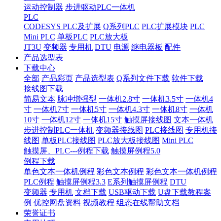
运动控制器
步进驱动PLC一体机
PLC
CODESYS PLC及扩展
Q系列PLC
PLC扩展模块
PLC
Mini PLC
单板PLC
PLC放大板
JT3U
变频器
专用机
DTU
电源
继电器板
配件
产品选型表
下载中心
全部
产品彩页
产品选型表
Q系列文件下载
软件下载
接线图下载
简易文本
脉冲增强型
一体机2.8寸
一体机3.5寸
一体机4
寸
一体机7寸
一体机5寸
一体机4.3寸
一体机8寸
一体机
10寸
一体机12寸
一体机15寸
触摸屏接线图
文本一体机
步进控制PLC一体机
变频器接线图
PLC接线图
专用机接
线图
单板PLC接线图
PLC放大板接线图
Mini PLC
触摸屏、PLC---例程下载
触摸屏例程5.0
例程下载
单色文本一体机例程
彩色文本例程
彩色文本一体机例程
PLC例程
触摸屏例程3.3
E系列触摸屏例程
DTU
变频器
专用机
文档下载
USB驱动下载
U盘下载教程案
例
优控网盘资料
视频教程
组态在线帮助文档
荣誉证书