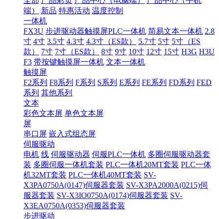
全部
产品彩页
产品中心（电脑端）
产品中心（手机
端）
新品
特惠活动
温度控制
一体机
FX3U
步进驱动器触摸屏PLC一体机
简易文本一体机
2.8
寸
4寸
3.5寸
4.3寸
4.3寸（ES款）
5.7寸
5寸
5寸（ES
款）
7寸
7寸（ES款）
8寸
9寸
10寸
12寸
15寸
H3G
H3U
F3
带按键触摸屏一体机
文本一体机
触摸屏
F2系列
F8系列
F系列
S系列
E系列
FE系列
FD系列
FED
系列
其他系列
文本
彩色文本屏
单色文本屏
屏
串口屏
嵌入式组态屏
伺服驱动
电机
线
伺服驱动器
伺服PLC一体机
多圈伺服驱动器套
装
多圈伺服一体机套装
PLC一体机20MT套装
PLC一体
机32MT套装
PLC一体机40MT套装
SV-
X3PA0750A(0147)伺服器套装
SV-X3PA2000A(0215)伺
服器套装
SV-X3IO0750A(0174)伺服器套装
SV-
X3EA0750A(0353)伺服器套装
步进驱动