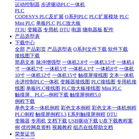
运动控制器
步进驱动PLC一体机
PLC
CODESYS PLC及扩展
Q系列PLC
PLC扩展模块
PLC
Mini PLC
单板PLC
PLC放大板
JT3U
变频器
专用机
DTU
电源
继电器板
配件
产品选型表
下载中心
全部
产品彩页
产品选型表
Q系列文件下载
软件下载
接线图下载
简易文本
脉冲增强型
一体机2.8寸
一体机3.5寸
一体机4
寸
一体机7寸
一体机5寸
一体机4.3寸
一体机8寸
一体机
10寸
一体机12寸
一体机15寸
触摸屏接线图
文本一体机
步进控制PLC一体机
变频器接线图
PLC接线图
专用机接
线图
单板PLC接线图
PLC放大板接线图
Mini PLC
触摸屏、PLC---例程下载
触摸屏例程5.0
例程下载
单色文本一体机例程
彩色文本例程
彩色文本一体机例程
PLC例程
触摸屏例程3.3
E系列触摸屏例程
DTU
变频器
专用机
文档下载
USB驱动下载
U盘下载教程案
例
优控网盘资料
视频教程
组态在线帮助文档
荣誉证书