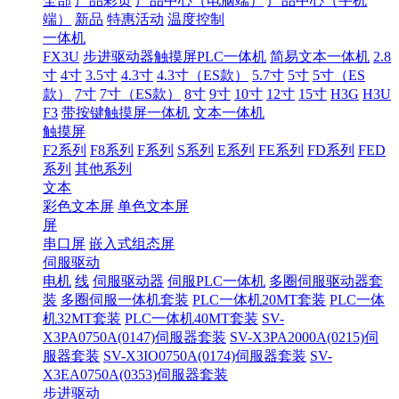
全部
产品彩页
产品中心（电脑端）
产品中心（手机
端）
新品
特惠活动
温度控制
一体机
FX3U
步进驱动器触摸屏PLC一体机
简易文本一体机
2.8
寸
4寸
3.5寸
4.3寸
4.3寸（ES款）
5.7寸
5寸
5寸（ES
款）
7寸
7寸（ES款）
8寸
9寸
10寸
12寸
15寸
H3G
H3U
F3
带按键触摸屏一体机
文本一体机
触摸屏
F2系列
F8系列
F系列
S系列
E系列
FE系列
FD系列
FED
系列
其他系列
文本
彩色文本屏
单色文本屏
屏
串口屏
嵌入式组态屏
伺服驱动
电机
线
伺服驱动器
伺服PLC一体机
多圈伺服驱动器套
装
多圈伺服一体机套装
PLC一体机20MT套装
PLC一体
机32MT套装
PLC一体机40MT套装
SV-
X3PA0750A(0147)伺服器套装
SV-X3PA2000A(0215)伺
服器套装
SV-X3IO0750A(0174)伺服器套装
SV-
X3EA0750A(0353)伺服器套装
步进驱动