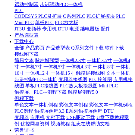
运动控制器
步进驱动PLC一体机
PLC
CODESYS PLC及扩展
Q系列PLC
PLC扩展模块
PLC
Mini PLC
单板PLC
PLC放大板
JT3U
变频器
专用机
DTU
电源
继电器板
配件
产品选型表
下载中心
全部
产品彩页
产品选型表
Q系列文件下载
软件下载
接线图下载
简易文本
脉冲增强型
一体机2.8寸
一体机3.5寸
一体机4
寸
一体机7寸
一体机5寸
一体机4.3寸
一体机8寸
一体机
10寸
一体机12寸
一体机15寸
触摸屏接线图
文本一体机
步进控制PLC一体机
变频器接线图
PLC接线图
专用机接
线图
单板PLC接线图
PLC放大板接线图
Mini PLC
触摸屏、PLC---例程下载
触摸屏例程5.0
例程下载
单色文本一体机例程
彩色文本例程
彩色文本一体机例程
PLC例程
触摸屏例程3.3
E系列触摸屏例程
DTU
变频器
专用机
文档下载
USB驱动下载
U盘下载教程案
例
优控网盘资料
视频教程
组态在线帮助文档
荣誉证书