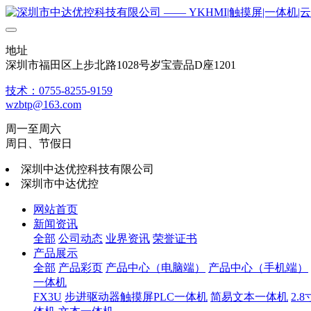
地址
深圳市福田区上步北路1028号岁宝壹品D座1201
技术：0755-8255-9159
wzbtp@163.com
周一至周六
周日、节假日
深圳中达优控科技有限公司
深圳市中达优控
网站首页
新闻资讯
全部
公司动态
业界资讯
荣誉证书
产品展示
全部
产品彩页
产品中心（电脑端）
产品中心（手机端）
一体机
FX3U
步进驱动器触摸屏PLC一体机
简易文本一体机
2.8