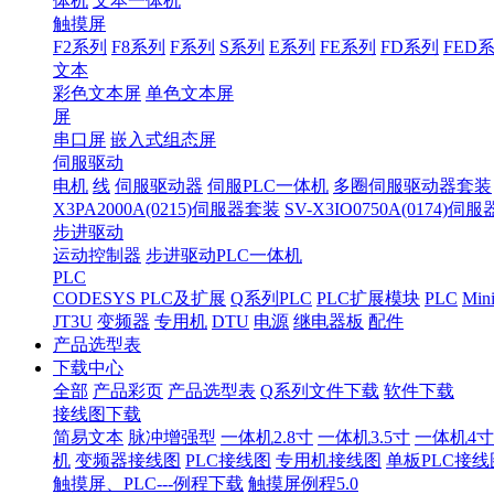
体机
文本一体机
触摸屏
F2系列
F8系列
F系列
S系列
E系列
FE系列
FD系列
FED
文本
彩色文本屏
单色文本屏
屏
串口屏
嵌入式组态屏
伺服驱动
电机
线
伺服驱动器
伺服PLC一体机
多圈伺服驱动器套装
X3PA2000A(0215)伺服器套装
SV-X3IO0750A(0174)伺
步进驱动
运动控制器
步进驱动PLC一体机
PLC
CODESYS PLC及扩展
Q系列PLC
PLC扩展模块
PLC
Min
JT3U
变频器
专用机
DTU
电源
继电器板
配件
产品选型表
下载中心
全部
产品彩页
产品选型表
Q系列文件下载
软件下载
接线图下载
简易文本
脉冲增强型
一体机2.8寸
一体机3.5寸
一体机4寸
机
变频器接线图
PLC接线图
专用机接线图
单板PLC接线
触摸屏、PLC---例程下载
触摸屏例程5.0