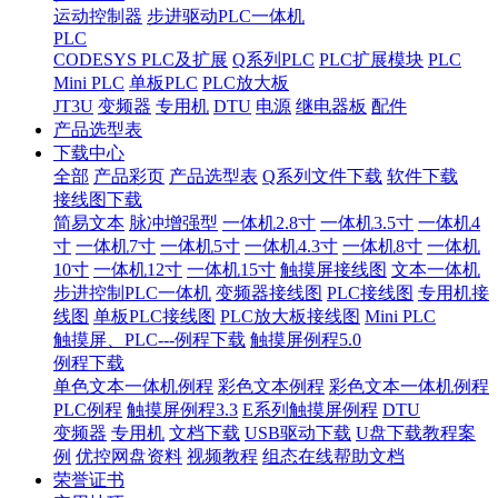
运动控制器
步进驱动PLC一体机
PLC
CODESYS PLC及扩展
Q系列PLC
PLC扩展模块
PLC
Mini PLC
单板PLC
PLC放大板
JT3U
变频器
专用机
DTU
电源
继电器板
配件
产品选型表
下载中心
全部
产品彩页
产品选型表
Q系列文件下载
软件下载
接线图下载
简易文本
脉冲增强型
一体机2.8寸
一体机3.5寸
一体机4
寸
一体机7寸
一体机5寸
一体机4.3寸
一体机8寸
一体机
10寸
一体机12寸
一体机15寸
触摸屏接线图
文本一体机
步进控制PLC一体机
变频器接线图
PLC接线图
专用机接
线图
单板PLC接线图
PLC放大板接线图
Mini PLC
触摸屏、PLC---例程下载
触摸屏例程5.0
例程下载
单色文本一体机例程
彩色文本例程
彩色文本一体机例程
PLC例程
触摸屏例程3.3
E系列触摸屏例程
DTU
变频器
专用机
文档下载
USB驱动下载
U盘下载教程案
例
优控网盘资料
视频教程
组态在线帮助文档
荣誉证书