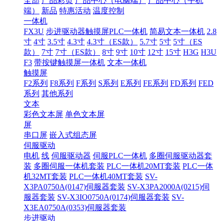
全部
产品彩页
产品中心（电脑端）
产品中心（手机
端）
新品
特惠活动
温度控制
一体机
FX3U
步进驱动器触摸屏PLC一体机
简易文本一体机
2.8
寸
4寸
3.5寸
4.3寸
4.3寸（ES款）
5.7寸
5寸
5寸（ES
款）
7寸
7寸（ES款）
8寸
9寸
10寸
12寸
15寸
H3G
H3U
F3
带按键触摸屏一体机
文本一体机
触摸屏
F2系列
F8系列
F系列
S系列
E系列
FE系列
FD系列
FED
系列
其他系列
文本
彩色文本屏
单色文本屏
屏
串口屏
嵌入式组态屏
伺服驱动
电机
线
伺服驱动器
伺服PLC一体机
多圈伺服驱动器套
装
多圈伺服一体机套装
PLC一体机20MT套装
PLC一体
机32MT套装
PLC一体机40MT套装
SV-
X3PA0750A(0147)伺服器套装
SV-X3PA2000A(0215)伺
服器套装
SV-X3IO0750A(0174)伺服器套装
SV-
X3EA0750A(0353)伺服器套装
步进驱动