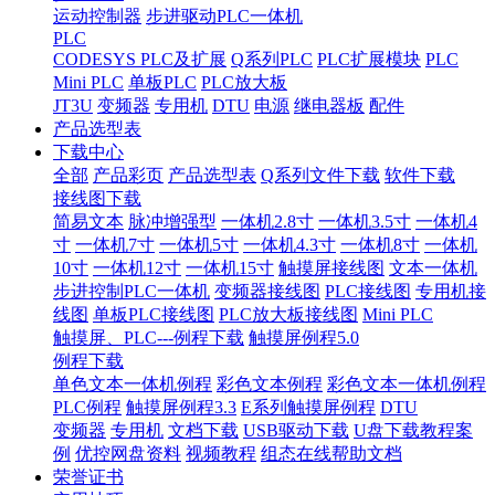
运动控制器
步进驱动PLC一体机
PLC
CODESYS PLC及扩展
Q系列PLC
PLC扩展模块
PLC
Mini PLC
单板PLC
PLC放大板
JT3U
变频器
专用机
DTU
电源
继电器板
配件
产品选型表
下载中心
全部
产品彩页
产品选型表
Q系列文件下载
软件下载
接线图下载
简易文本
脉冲增强型
一体机2.8寸
一体机3.5寸
一体机4
寸
一体机7寸
一体机5寸
一体机4.3寸
一体机8寸
一体机
10寸
一体机12寸
一体机15寸
触摸屏接线图
文本一体机
步进控制PLC一体机
变频器接线图
PLC接线图
专用机接
线图
单板PLC接线图
PLC放大板接线图
Mini PLC
触摸屏、PLC---例程下载
触摸屏例程5.0
例程下载
单色文本一体机例程
彩色文本例程
彩色文本一体机例程
PLC例程
触摸屏例程3.3
E系列触摸屏例程
DTU
变频器
专用机
文档下载
USB驱动下载
U盘下载教程案
例
优控网盘资料
视频教程
组态在线帮助文档
荣誉证书