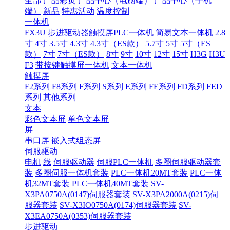
全部
产品彩页
产品中心（电脑端）
产品中心（手机
端）
新品
特惠活动
温度控制
一体机
FX3U
步进驱动器触摸屏PLC一体机
简易文本一体机
2.8
寸
4寸
3.5寸
4.3寸
4.3寸（ES款）
5.7寸
5寸
5寸（ES
款）
7寸
7寸（ES款）
8寸
9寸
10寸
12寸
15寸
H3G
H3U
F3
带按键触摸屏一体机
文本一体机
触摸屏
F2系列
F8系列
F系列
S系列
E系列
FE系列
FD系列
FED
系列
其他系列
文本
彩色文本屏
单色文本屏
屏
串口屏
嵌入式组态屏
伺服驱动
电机
线
伺服驱动器
伺服PLC一体机
多圈伺服驱动器套
装
多圈伺服一体机套装
PLC一体机20MT套装
PLC一体
机32MT套装
PLC一体机40MT套装
SV-
X3PA0750A(0147)伺服器套装
SV-X3PA2000A(0215)伺
服器套装
SV-X3IO0750A(0174)伺服器套装
SV-
X3EA0750A(0353)伺服器套装
步进驱动