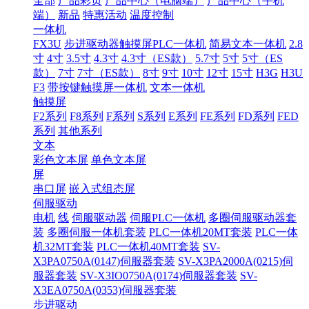
全部
产品彩页
产品中心（电脑端）
产品中心（手机
端）
新品
特惠活动
温度控制
一体机
FX3U
步进驱动器触摸屏PLC一体机
简易文本一体机
2.8
寸
4寸
3.5寸
4.3寸
4.3寸（ES款）
5.7寸
5寸
5寸（ES
款）
7寸
7寸（ES款）
8寸
9寸
10寸
12寸
15寸
H3G
H3U
F3
带按键触摸屏一体机
文本一体机
触摸屏
F2系列
F8系列
F系列
S系列
E系列
FE系列
FD系列
FED
系列
其他系列
文本
彩色文本屏
单色文本屏
屏
串口屏
嵌入式组态屏
伺服驱动
电机
线
伺服驱动器
伺服PLC一体机
多圈伺服驱动器套
装
多圈伺服一体机套装
PLC一体机20MT套装
PLC一体
机32MT套装
PLC一体机40MT套装
SV-
X3PA0750A(0147)伺服器套装
SV-X3PA2000A(0215)伺
服器套装
SV-X3IO0750A(0174)伺服器套装
SV-
X3EA0750A(0353)伺服器套装
步进驱动