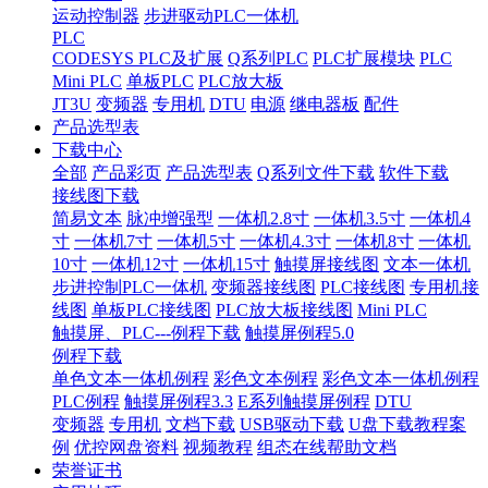
运动控制器
步进驱动PLC一体机
PLC
CODESYS PLC及扩展
Q系列PLC
PLC扩展模块
PLC
Mini PLC
单板PLC
PLC放大板
JT3U
变频器
专用机
DTU
电源
继电器板
配件
产品选型表
下载中心
全部
产品彩页
产品选型表
Q系列文件下载
软件下载
接线图下载
简易文本
脉冲增强型
一体机2.8寸
一体机3.5寸
一体机4
寸
一体机7寸
一体机5寸
一体机4.3寸
一体机8寸
一体机
10寸
一体机12寸
一体机15寸
触摸屏接线图
文本一体机
步进控制PLC一体机
变频器接线图
PLC接线图
专用机接
线图
单板PLC接线图
PLC放大板接线图
Mini PLC
触摸屏、PLC---例程下载
触摸屏例程5.0
例程下载
单色文本一体机例程
彩色文本例程
彩色文本一体机例程
PLC例程
触摸屏例程3.3
E系列触摸屏例程
DTU
变频器
专用机
文档下载
USB驱动下载
U盘下载教程案
例
优控网盘资料
视频教程
组态在线帮助文档
荣誉证书