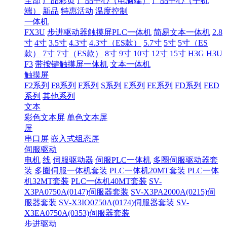
全部
产品彩页
产品中心（电脑端）
产品中心（手机
端）
新品
特惠活动
温度控制
一体机
FX3U
步进驱动器触摸屏PLC一体机
简易文本一体机
2.8
寸
4寸
3.5寸
4.3寸
4.3寸（ES款）
5.7寸
5寸
5寸（ES
款）
7寸
7寸（ES款）
8寸
9寸
10寸
12寸
15寸
H3G
H3U
F3
带按键触摸屏一体机
文本一体机
触摸屏
F2系列
F8系列
F系列
S系列
E系列
FE系列
FD系列
FED
系列
其他系列
文本
彩色文本屏
单色文本屏
屏
串口屏
嵌入式组态屏
伺服驱动
电机
线
伺服驱动器
伺服PLC一体机
多圈伺服驱动器套
装
多圈伺服一体机套装
PLC一体机20MT套装
PLC一体
机32MT套装
PLC一体机40MT套装
SV-
X3PA0750A(0147)伺服器套装
SV-X3PA2000A(0215)伺
服器套装
SV-X3IO0750A(0174)伺服器套装
SV-
X3EA0750A(0353)伺服器套装
步进驱动