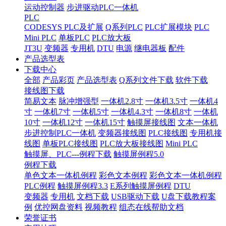
运动控制器
步进驱动PLC一体机
PLC
CODESYS PLC及扩展
Q系列PLC
PLC扩展模块
PLC
Mini PLC
单板PLC
PLC放大板
JT3U
变频器
专用机
DTU
电源
继电器板
配件
产品选型表
下载中心
全部
产品彩页
产品选型表
Q系列文件下载
软件下载
接线图下载
简易文本
脉冲增强型
一体机2.8寸
一体机3.5寸
一体机4
寸
一体机7寸
一体机5寸
一体机4.3寸
一体机8寸
一体机
10寸
一体机12寸
一体机15寸
触摸屏接线图
文本一体机
步进控制PLC一体机
变频器接线图
PLC接线图
专用机接
线图
单板PLC接线图
PLC放大板接线图
Mini PLC
触摸屏、PLC---例程下载
触摸屏例程5.0
例程下载
单色文本一体机例程
彩色文本例程
彩色文本一体机例程
PLC例程
触摸屏例程3.3
E系列触摸屏例程
DTU
变频器
专用机
文档下载
USB驱动下载
U盘下载教程案
例
优控网盘资料
视频教程
组态在线帮助文档
荣誉证书