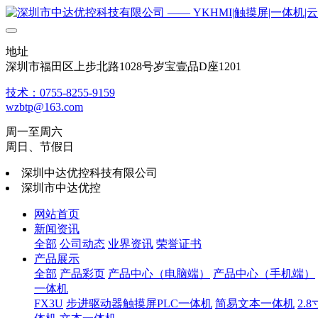
地址
深圳市福田区上步北路1028号岁宝壹品D座1201
技术：0755-8255-9159
wzbtp@163.com
周一至周六
周日、节假日
深圳中达优控科技有限公司
深圳市中达优控
网站首页
新闻资讯
全部
公司动态
业界资讯
荣誉证书
产品展示
全部
产品彩页
产品中心（电脑端）
产品中心（手机端）
一体机
FX3U
步进驱动器触摸屏PLC一体机
简易文本一体机
2.8