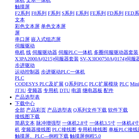
体机
文本一体机
触摸屏
F2系列
F8系列
F系列
S系列
E系列
FE系列
FD系列
FED
文本
彩色文本屏
单色文本屏
屏
串口屏
嵌入式组态屏
伺服驱动
电机
线
伺服驱动器
伺服PLC一体机
多圈伺服驱动器套装
X3PA2000A(0215)伺服器套装
SV-X3IO0750A(0174)伺
步进驱动
运动控制器
步进驱动PLC一体机
PLC
CODESYS PLC及扩展
Q系列PLC
PLC扩展模块
PLC
Min
JT3U
变频器
专用机
DTU
电源
继电器板
配件
产品选型表
下载中心
全部
产品彩页
产品选型表
Q系列文件下载
软件下载
接线图下载
简易文本
脉冲增强型
一体机2.8寸
一体机3.5寸
一体机4寸
机
变频器接线图
PLC接线图
专用机接线图
单板PLC接线
触摸屏、PLC---例程下载
触摸屏例程5.0